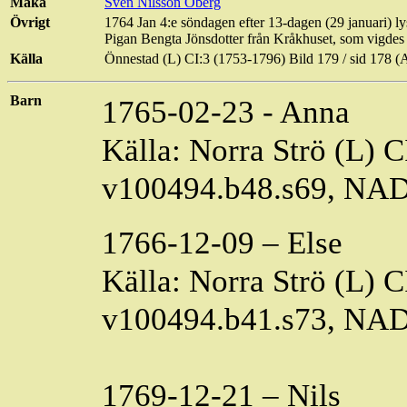
Maka
Sven Nilsson Öberg
Övrigt
1764 Jan 4:e söndagen efter 13-dagen (29 januari) ly
Pigan Bengta Jönsdotter från
Kråkhuset
, som vigdes 
Källa
Önnestad (L) CI:3 (1753-1796) Bild
179 / sid
178 (
Barn
1765-02-23 - Anna
Källa: Norra Strö (L) 
v100494.b48.s69, NA
1766-12-09 – Else
Källa: Norra Strö (L) 
v100494.b41.s73, NA
1769-12-21 – Nils