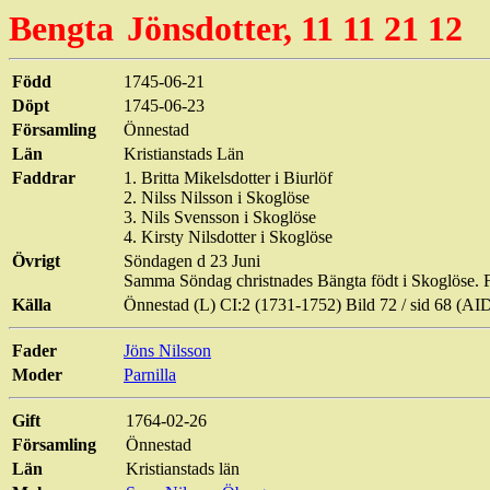
Bengta
Jönsdotter, 11 11 21 12
Född
1745-06-21
Döpt
1745-06-23
Församling
Önnestad
Län
Kristianstads Län
Faddrar
1. Britta
Mikelsdotter
i
Biurlöf
2.
Nilss
Nilsson i
Skoglöse
3. Nils Svensson i
Skoglöse
4.
Kirsty
Nilsdotter i
Skoglöse
Övrigt
Söndagen d 23
Juni
Samma Söndag
christnades
Bängta
födt
i
Skoglöse
. 
Källa
Önnestad (L) CI:2 (1731-1752) Bild
72 / sid
68 (AID
Fader
Jöns Nilsson
Moder
Parnilla
Gift
1764-02-26
Församling
Önnestad
Län
Kristianstads län