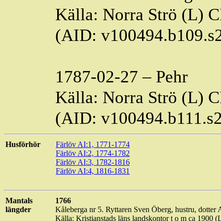
Källa: Norra Strö (L) 
(AID: v100494.b109.s
1787-02-27 – Pehr
Källa: Norra Strö (L) 
(AID: v100494.b111.s
Husförhör
Färlöv
AI:1, 1771-1774
Färlöv
AI:2, 1774-1782
Färlöv
AI:3, 1782-1816
Färlöv
AI:4, 1816-1831
Mantals
1766
längder
Kåleberga
nr 5. Ryttaren Sven Öberg, hustru, dotter 
Källa: Kristianstads läns landskontor t o m ca 1900 (