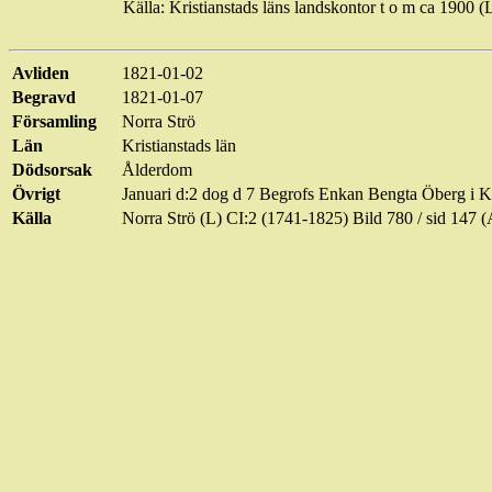
Källa: Kristianstads läns landskontor t o m ca 1900 
Avliden
1821-01-02
Begravd
1821-01-07
Församling
Norra Strö
Län
Kristianstads län
Dödsorsak
Ålderdom
Övrigt
Januari d:2 dog d 7
Begrofs
Enkan Bengta Öberg i
K
Källa
Norra Strö (L) CI:2 (1741-1825) Bild
780 / sid
147 (