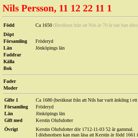
Nils Persson, 11 12 22 11 1
Född
Ca 1650
(Beräknat från att Nils är 70 år när han dör)
Döpt
Församling
Fröderyd
Län
Jönköpings län
Faddrar
Källa
Bok
Fader
Moder
Gifte 1
Ca 1680 (beräknat från att Nils har varit änkling i et
Församling
Fröderyd
Län
Jönköpings län
Gift med
Kerstin
Olufsdotter
Övrigt
Kerstin
Olufsdotter
dör 1712-11-03 52 år gammal.
I dödsnotisen kan man läsa att Kerstin är född 1661 