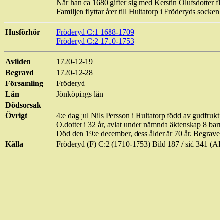
När han ca 1680 gifter sig med Kerstin
Olufsdotter
fl
Familjen flyttar åter till
Hultatorp
i
Fröderyds
socken
Husförhör
Fröderyd C:1 1688-1709
Fröderyd C:2 1710-1753
Avliden
1720-12-19
Begravd
1720-12-28
Församling
Fröderyd
Län
Jönköpings län
Dödsorsak
Övrigt
4:e dag jul Nils Persson i
Hultatorp
född av gudfrukti
O.dotter
i 32 år, avlat under nämnda äktenskap 8 barn
Död den 19:e december, dess ålder är 70 år. Begrav
Källa
Fröderyd (F) C:2 (1710-1753) Bild
187 / sid
341 (A