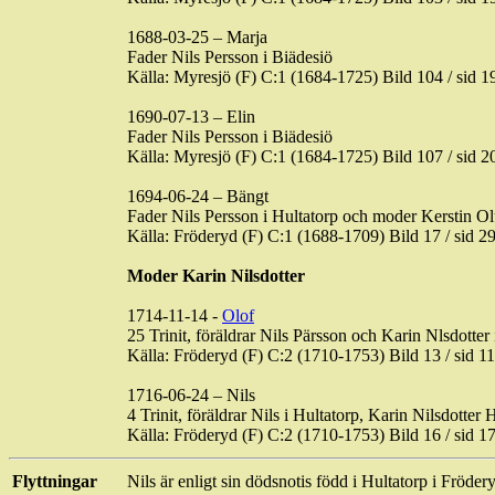
1688-03-25 – Marja
Fader Nils Persson i
Biädesiö
Källa: Myresjö (F) C:1 (1684-1725) Bild
104 / sid
19
1690-07-13 – Elin
Fader Nils Persson i
Biädesiö
Källa: Myresjö (F) C:1 (1684-1725) Bild
107 / sid
20
1694-06-24 –
Bängt
Fader Nils Persson i
Hultatorp
och moder Kerstin
Ol
Källa: Fröderyd (F) C:1 (1688-1709) Bild 17 / si
Moder Karin Nilsdotter
1714-11-14 -
Olof
25
Trinit
, föräldrar Nils Pärsson och Karin
Nlsdotter
Källa: Fröderyd (F) C:2 (1710-1753) Bild
13 / sid
11
1716-06-24 – Nils
4
Trinit
, föräldrar Nils i
Hultatorp
, Karin Nilsdotter
H
Källa: Fröderyd (F) C:2 (1710-1753) Bild
16 / sid
17
Flyttningar
Nils är enligt sin dödsnotis född i
Hultatorp
i Frödery