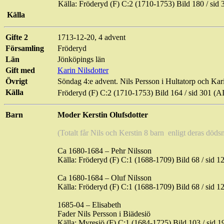
Källa: Fröderyd (F) C:2 (1710-1753) Bild
180 / sid
3
Källa
Gifte 2
1713-12-20, 4 advent
Församling
Fröderyd
Län
Jönköpings län
Gift med
Karin Nilsdotter
Övrigt
Söndag 4:e advent. Nils Persson i
Hultatorp
och Kari
Källa
Fröderyd (F) C:2 (1710-1753) Bild
164 / sid
301 (A
Barn
Moder Kerstin
Olufsdotter
(Totalt får Nils och Kerstin 8
barn
enligt
deras dödsno
Ca 1680-1684 – Pehr Nilsson
Källa: Fröderyd (F) C:1 (1688-1709) Bild
68 / sid
12
Ca 1680-1684 – Oluf Nilsson
Källa: Fröderyd (F) C:1 (1688-1709) Bild 68 / si
1685-04 – Elisabeth
Fader Nils Persson i
Biädesiö
Källa: Myresjö (F) C:1 (1684-1725) Bild
103 / sid
19