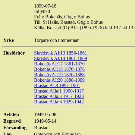
1899-07-18
Inflyttad
Från: Bokenäs, Gbg o Bohus
Till:
St
Halls, Brastad, Gbg o Bohus
Källa: Brastad (O) BI:2 (1895-1926) bild
19 / sid
13 
Yrke
Torpare och timmerman
Husförhör
Skredsvik AI:13 1856-1861
Skredsvik AI:14 1861-1869
Bokenäs AI:17 1861-1870
Bokenäs AI:18 1870-1876
Bokenäs AI:19 1876-1888
Bokenäs AI:20 1888-1899
Brastad AI:9 1891-1901
Brastad AIIa:1 1900-1917
Brastad AIIa:3 1917-1928
Brastad AIIa:6 1929-1942
Avliden
1949-05-08
Begravd
1949-05-14
Församling
Brastad
Län
Göteborg och Bohus län