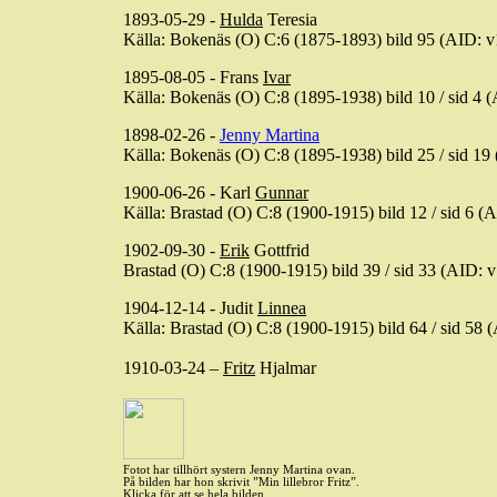
1893-05-29 -
Hulda
Teresia
Källa: Bokenäs (O) C:6 (1875-1893) bild 95 (AID
1895-08-05 - Frans
Ivar
Källa: Bokenäs (O) C:8 (1895-1938) bild
10 / sid
4 (
1898-02-26 -
Jenny Martina
Källa: Bokenäs (O) C:8 (1895-1938) bild
25 / sid
19 
1900-06-26 - Karl
Gunnar
Källa: Brastad (O) C:8 (1900-1915) bild
12 / sid
6 (A
1902-09-30 -
Erik
Gottfrid
Brastad (O) C:8 (1900-1915) bild
39 / sid
33 (AID: 
1904-12-14 - Judit
Linnea
Källa: Brastad (O) C:8 (1900-1915) bild
64 / sid
58 (
1910-03-24 –
Fritz
Hjalmar
Fotot har tillhört systern Jenny Martina ovan.
På bilden har hon skrivit ”Min lillebror Fritz”.
Klicka för att se hela bilden.