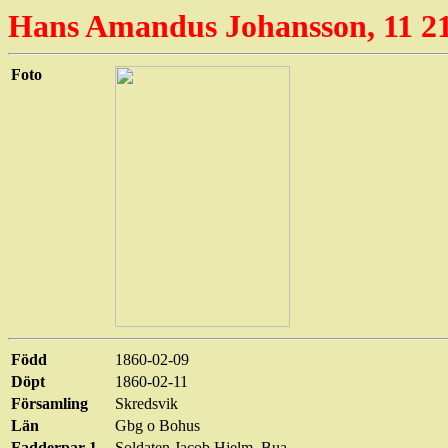
Hans Amandus Johansson, 11 2
Foto
Född
1860-02-09
Döpt
1860-02-11
Församling
Skredsvik
Län
Gbg o Bohus
Fadderpar 1
Soldaten Jacob Hjelm, Bua