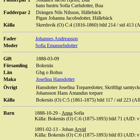
hans hustru Sofia
Carlsdotter
, Bua
Fadderpar 2
Drängen Nils Nilsson, Hällebäck
Pigan Johanna
Jacobsdotter
, Hällebäck
Källa
Skredsvik (O) C:4 (1816-1860) bild
214 / sid
413 (A
Fader
Johannes Andreasson
Moder
Sofia
Emanuelsdotter
Gift
1888-03-09
Församling
Bokenäs
Län
Gbg o Bohus
Maka
Josefina Hansdotter
Övrigt
Hansdotter Josefina
Torparedotter
, Skriftligt samtyc
Johansson Hans Amandus torpare
Källa
Bokenäs (O) C:5 (1861-1875) bild
117 / sid
223 (AI
Barn
1888-10-29 -
Anna
Sofia
Källa: Bokenäs (O) C:6 (1875-1893) bild 71 (AID
1891-02-13 - Johan
Arvid
Källa: Bokenäs (O) C:6 (1875-1893) bild 83 (AID