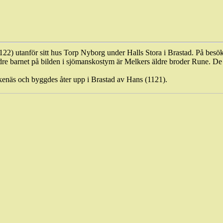
122) utanför sitt hus Torp Nyborg under Halls Stora i Brastad. På besök
dre barnet på bilden i sjömanskostym är Melkers äldre broder Rune. De
kenäs och byggdes åter upp i Brastad av Hans (1121).