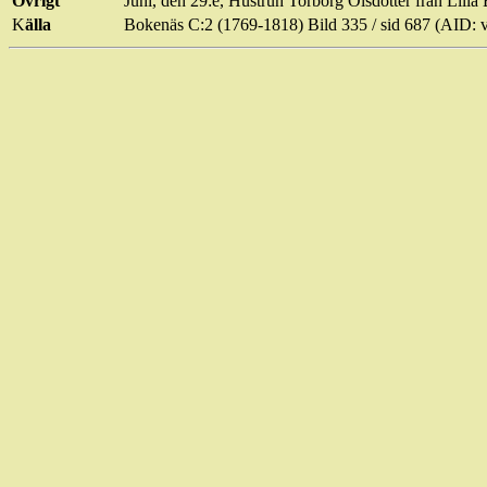
Övrigt
Juni, den 29:e, Hustrun Torborg Olsdotter från Lill
K
älla
Bokenäs C:2 (1769-1818) Bild
335 / sid
687 (AID: 