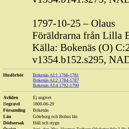
1797-10-25 – Olaus
Föräldrarna från Lilla 
Källa: Bokenäs (O) C:
v1354.b152.s295, NA
Husförhör
Bokenäs AI:1 1766-1781
Bokenäs AI:2 1784-1787
Bokenäs AI:4 1792-1799
Avliden
Ej
angivet
B
egravd
1800-06-29
Församling
Bokenäs
Län
Göteborg och Bohus län
Dödsorsak
Håll och stygn