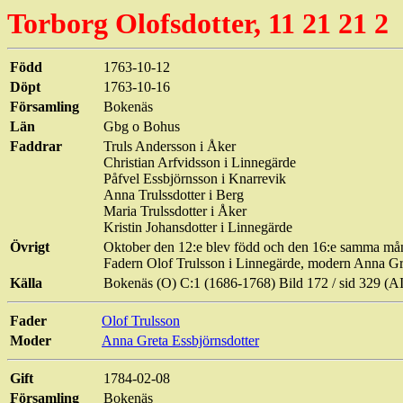
Torborg
Olofsdotter, 11 21 21 2
Född
1763-10-12
Döpt
1763-10-16
Församling
Bokenäs
Län
Gbg o Bohus
Faddrar
Truls Andersson i Åker
Christian
Arfvidsson
i Linnegärde
Påfvel
Essbjörnsson
i
Knarrevik
Anna
Trulssdotter
i Berg
Maria
Trulssdotter
i Åker
Kristin Johansdotter i Linnegärde
Övrigt
Oktober den 12:e blev född och den 16:e samma må
Fadern Olof Trulsson i Linnegärde, modern Anna G
Källa
Bokenäs (O) C:1 (1686-1768) Bild
172 / sid
329 (A
Fader
Olof Trulsson
Moder
Anna Greta
Essbjörnsdotter
Gift
1784-02-08
Församling
Bokenäs