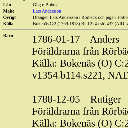
Län
Gbg o Bohus
Make
Lars Andersson
Övrigt
Drängen Lars Andersson i
Rörbäck
och pigan Torbor
Källa
Bokenäs C:2 (1769-1818) Bild
224 / sid
437 (AID: 
Barn
1786-01-17 – Anders
Föräldrarna från
Rörbä
Källa: Bokenäs (O) C:
v1354.b114.s221, NA
1788-12-05 –
Rutiger
Föräldrarna från
Rörbä
Källa: Bokenäs (O) C: