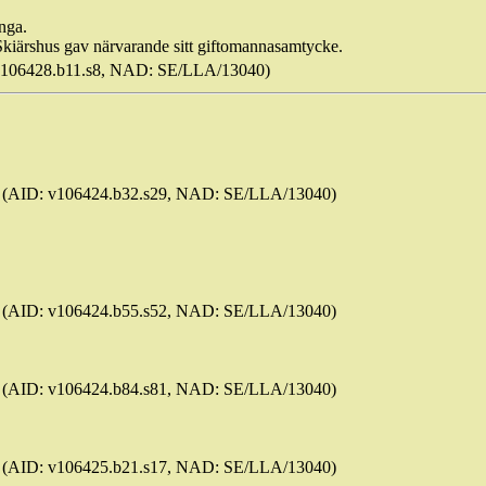
nga.
Skiärshus
gav närvarande sitt giftomannasamtycke.
v106428.b11.s8, NAD: SE/LLA/13040)
 29 (AID: v106424.b32.s29, NAD: SE/LLA/13040)
 52 (AID: v106424.b55.s52, NAD: SE/LLA/13040)
 81 (AID: v106424.b84.s81, NAD: SE/LLA/13040)
 17 (AID: v106425.b21.s17, NAD: SE/LLA/13040)