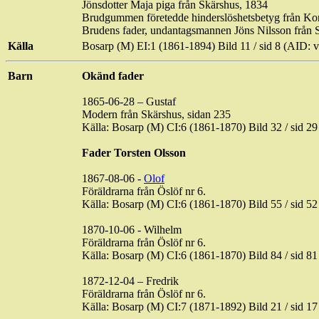
Jönsdotter Maja piga från Skärshus, 1834
Brudgummen företedde hinderslöshetsbetyg från Ko
Brudens fader, undantagsmannen Jöns Nilsson från
Källa
Bosarp
(M) EI:1 (1861-1894) Bild 11 /
sid
8 (AID: 
Barn
Okänd fader
1865-06-28 – Gustaf
Modern från Skärshus, sidan 235
Källa: Bosarp (M) CI:6 (
1861-1870
) Bild 32 / sid
Fader Torsten Olsson
1867-08-06 -
Olof
Föräldrarna från
Öslöf
nr 6.
Källa: Bosarp (M) CI:6 (
1861-1870
) Bild 55 / sid
1870-10-06 - Wilhelm
Föräldrarna från
Öslöf
nr 6.
Källa: Bosarp (M) CI:6 (
1861-1870
) Bild 84 / sid
1872-12-04 – Fredrik
Föräldrarna från
Öslöf
nr 6.
Källa: Bosarp (M) CI:7 (
1871-1892
) Bild 21 / sid