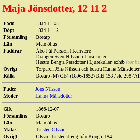
Maja
Jönsdotter
, 12 11 2
Född
1834-11-08
Döpt
1834-11-12
Församling
Bosarp
Län
Malmöhus
Faddrar
Åbo Pål Persson i
Kerrstorp
.
Drängen Sven Nilsson i
Ljusekullen
.
Hustru Bengta
Persdotter
i
Ljusekullen
exhib
(bar ba
Övrigt
Torparen Jöns Nilsson och hustru Hanna Månsdotter 
Källa
Bosarp
(M) CI:4 (1806-1852) Bild 153 /
sid
298 (AI
Fader
Jöns Nilsson
Moder
Hanna Månsdotter
Gift
1866-12-07
Församling
Bosarp
Län
Malmöhus
Make
Torsten
Olsson
Övrigt
Olsson Torsten
dreng
från Konga, 1841