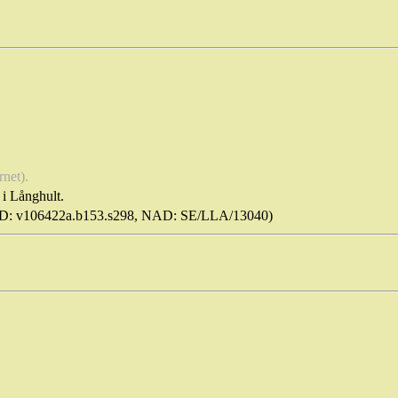
rnet).
i Långhult.
D: v106422a.b153.s298, NAD: SE/LLA/13040)