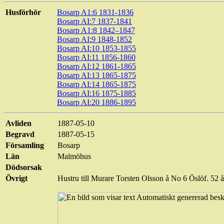
Husförhör
Bosarp
A1:6 1831-1836
Bosarp
AI:7 1837-1841
Bosarp
A1:8 1842–1847
Bosarp
AI:9 1848-1852
Bosarp
AI:10 1853-1855
Bosarp
AI:11 1856-1860
Bosarp
AI:12 1861-1865
Bosarp
AI:13 1865-1875
Bosarp
AI:14 1865-1875
Bosarp
AI:16 1875-1885
Bosarp
AI:20 1886-1895
Avliden
1887-05-10
Begravd
1887-05-15
Församling
Bosarp
Län
Malmöhus
Dödsorsak
Övrigt
Hustru till Murare Torsten Olsson å No 6
Öslöf
. 52 