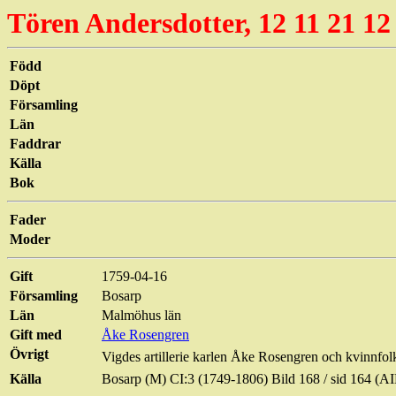
Tören
Andersdotter
, 12 11 21 12
Född
Döpt
Församling
Län
Faddrar
Källa
Bok
Fader
Moder
Gift
1759-04-16
Församling
Bosarp
Län
Malmöhus län
Gift med
Åke Rosengren
Övrigt
Vigdes
artillerie
karlen Åke Rosengren och kvinnfol
Källa
Bosarp (M) CI:3 (1749-1806) Bild 168 / sid 164 