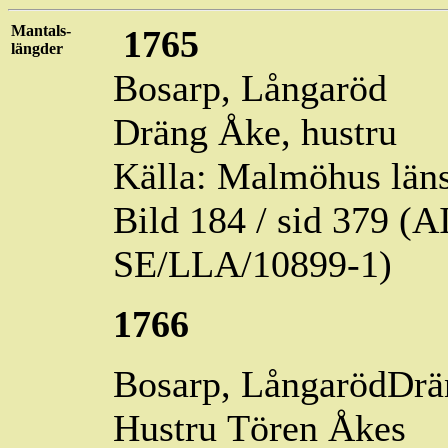
Mantals-
1765
längder
Bosarp,
Långaröd
Dräng Åke, hustru
Källa: Malmöhus läns
Bild 184 / sid 379 (
SE/LLA/10899-1)
1766
Bosarp,
LångarödDrä
Hustru
Tören
Åkes