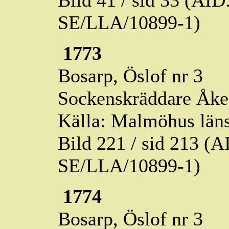
Bild 41 / sid 33 (AI
SE/LLA/10899-1)
1773
Bosarp,
Öslof
nr 3
Sockenskräddare Åke 
Källa: Malmöhus läns
Bild 221 / sid 213 (
SE/LLA/10899-1)
1774
Bosarp,
Öslof
nr 3