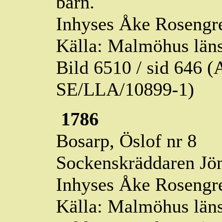
barn.
Inhyses Åke Rosengre
Källa: Malmöhus läns
Bild 6510 / sid 646
SE/LLA/10899-1)
1786
Bosarp,
Öslof
nr 8
Sockenskräddaren Jön
Inhyses Åke Rosengren
Källa: Malmöhus läns