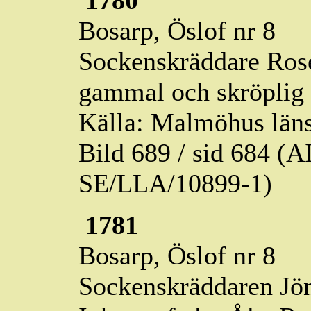
1780
Bosarp,
Öslof
nr 8
Sockenskräddare Rose
gammal och skröplig
Källa: Malmöhus läns
Bild 689 / sid 684 (
SE/LLA/10899-1)
1781
Bosarp,
Öslof
nr 8
Sockenskräddaren Jön