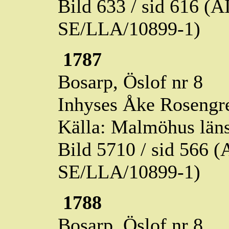
Bild 633 / sid 616 (
SE/LLA/10899-1)
1787
Bosarp,
Öslof
nr 8
Inhyses Åke Rosengren
Källa: Malmöhus läns
Bild 5710 / sid 566
SE/LLA/10899-1)
1788
Bosarp,
Öslof
nr 8