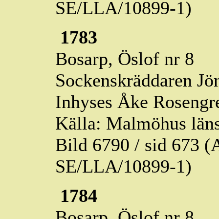
SE/LLA/10899-1)
1783
Bosarp,
Öslof
nr 8
Sockenskräddaren Jön
Inhyses Åke Rosengre
Källa: Malmöhus läns
Bild 6790 / sid 673
SE/LLA/10899-1)
1784
Bosarp,
Öslof
nr 8