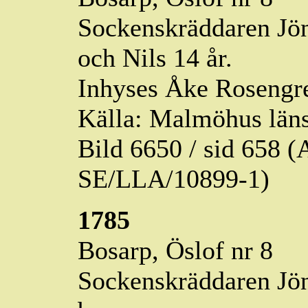
Sockenskräddaren Jön
och Nils 14 år.
Inhyses Åke Rosengre
Källa: Malmöhus läns
Bild 6650 / sid 658
SE/LLA/10899-1)
1785
Bosarp,
Öslof
nr 8
Sockenskräddaren Jöns