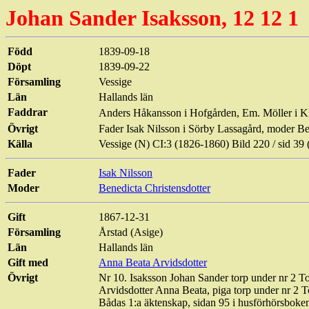
Johan Sander Isaksson, 12 12 1
Född
1839-09-18
Döpt
1839-09-22
Församling
Vessige
Län
Hallands län
Faddrar
Anders Håkansson i
Hofgården
, Em. Möller i 
Övrigt
Fader Isak Nilsson i Sörby
Lassagård
, moder
Be
Källa
Vessige
(N) CI:3 (1826-1860) Bild 220 /
sid
39 
Fader
Isak Nilsson
Moder
Benedicta
Christensdotter
Gift
1867-12-31
Församling
Årstad
(
Asige
)
Län
Hallands län
Gift med
Anna Beata Arvidsdotter
Övrigt
Nr 10. Isaksson Johan Sander torp under nr 2
To
Arvidsdotter Anna Beata, piga torp under nr 2
T
Bådas 1:a äktenskap, sidan 95 i husförhörsboke