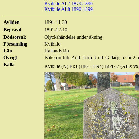
Kvibille AI:7 1879-1890
Kvibille AI:8 1890-1899
Avliden
1891-11-30
Begravd
1891-12-10
Dödsorsak
Olyckshändelse under åkning
Församling
Kvibille
Län
Hallands län
Övrigt
Isaksson Joh. And. Torp. Und.
Gillarp
, 52 år 2
Källa
Kvibille (N) FI:1 (1861-1894) Bild 47 (AID: