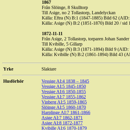
1867
Från Slöinge, 8 Skulltorp
Till
Asige
, no 2
Tollastorp
,
Landelyckan
Källa:
Eftra
(N) B:1 (1847-1885) Bild 62 (AI
Källa:
Asige
(N) B:2 (1851-1870) Bild 20 / si
1872-11-11
Från
Asige
, 2
Tollastorp
, torparen Johan Sander
Till Kvibille, 5
Gillarp
Källa:
Asige
(N) B:3 (1871-1894) Bild 9 (AID
Källa: Kvibille (N) B:2 (1861-1894) Bild 43
Yrke
Slaktare
Husförhör
Vessige
AI:4 1838 – 1845
Vessige
AI:5 1845-1850
Vessige
AI:6 1850-1855
Vessige
AI:7 1855-1862
Vinberg AI:5 1859-1865
Slöinge AI:5 1860-1870
Harplinge AI:7 1861-1866
Asige
AI:7 1862-1871
Asige
AI:8 1872-1877
Kvibille AI:6 1870-1879