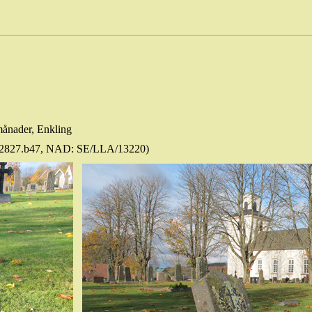
 månader,
Enkling
 v92827.b47, NAD: SE/LLA/13220)