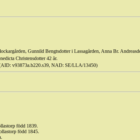
Klockargården,
Gunnild
Bengtsdotter
i Lassagården, Anna Br. Andreasdo
nedicta
Christensdotter 42 år.
(AID: v93873a.b220.s39, NAD: SE/LLA/13450)
llastorp
född 1839.
ollastorp
född 1845.
n.