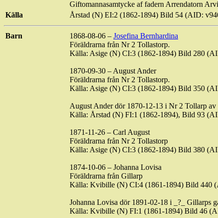
Giftomannasamtycke
af
fadern Arrendatorn Arv
Källa
Årstad
(N) EI:2 (1862-1894) Bild 54 (AID: v
Barn
1868-08-06 –
Josefina
Bernhardina
Föräldrarna från Nr 2
Tollastorp
.
Källa:
Asige
(N) CI:3 (
1862-1894
) Bild 280 (
1870-09-30 – August Ander
Föräldrarna från Nr 2
Tollastorp
.
Källa:
Asige
(N) CI:3 (1862-1894) Bild 350 (
August Ander dör 1870-12-13 i Nr 2 Tollarp av
Källa:
Årstad
(N) FI:1 (1862-1894), Bild 93 (
1871-11-26 – Carl August
Föräldrarna från Nr 2
Tollastorp
Källa:
Asige
(N) CI:3 (1862-1894) Bild 380 (
1874-10-06 – Johanna Lovisa
Föräldrarna från
Gillarp
Källa: Kvibille (N) CI:4 (1861-1894) Bild 4
Johanna Lovisa dör 1891-02-18 i _?_
Gillarps
gå
Källa: Kvibille (N) FI:1 (1861-1894) Bild 46