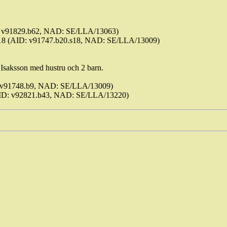
D: v91829.b62, NAD: SE/LLA/13063)
d 18 (AID: v91747.b20.s18, NAD: SE/LLA/13009)
 Isaksson med hustru och 2 barn.
: v91748.b9, NAD: SE/LLA/13009)
 (AID: v92821.b43, NAD: SE/LLA/13220)