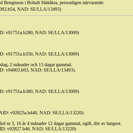
id Bengtsson i
Bohult
Slättåkra, personligen närvarande.
94002.b54, NAD: SE/LLA/13493)
AID: v91751a.b280, NAD: SE/LLA/13009)
AID: v91751a.b350, NAD: SE/LLA/13009)
 slag, 2 månader och 13 dagar gammal.
AID: v94003.b93, NAD: SE/LLA/13493).
AID: v91751a.b380, NAD: SE/LLA/13009)
40 (AID: v92825a.b440, NAD: SE/LLA/13220)
rd nr 3, 16 år 4 månader 12 dagar gammal, ogift, dör av lungsot.
 (AID: v92827.b46, NAD: SE/LLA/13220)