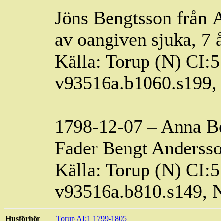
Jöns Bengtsson från
A
av
oangiven
sjuka, 7 
Källa: Torup (N) CI:5
v93516a.b1060.s199
1798-12-07 – Anna
B
Fader Bengt Andersso
Källa: Torup (N) CI:5
v93516a.b810.s149,
Husförhör
Torup AI:1 1799-1805