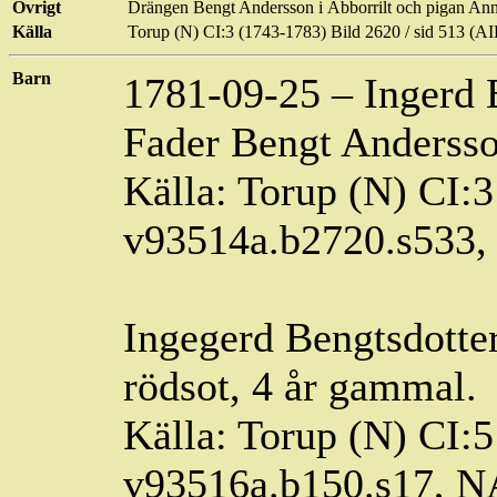
Övrigt
Drängen Bengt Andersson i
Abborrilt
och pigan Anna
Källa
Torup (N) CI:3 (1743-1783) Bild 2620 / sid 513 
Barn
1781-09-25 –
Ingerd
Fader Bengt Andersso
Källa: Torup (N) CI:3
v93514a.b2720.s533
Ingegerd
Bengtsdotte
rödsot, 4 år gammal.
Källa: Torup (N) CI:5
v93516a.b150.s17, 