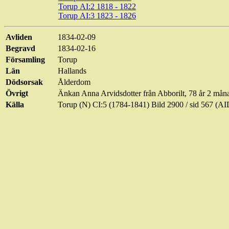
Torup AI:2 1818 - 1822
Torup AI:3 1823 - 1826
Avliden
1834-02-09
Begravd
1834-02-16
Församling
Torup
Län
Hallands
Dödsorsak
Ålderdom
Övrigt
Änkan Anna Arvidsdotter från
Abborilt
, 78 år 2 mån
Källa
Torup (N) CI:5 (1784-1841) Bild 2900 / sid 567 