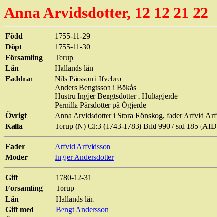
Anna
Arvidsdotter
, 12 12 21 22
Född
1755-11-29
Döpt
1755-11-30
Församling
Torup
Län
Hallands län
Faddrar
Nils Pärsson i
Ifvebro
Anders Bengtsson i
Bökås
Hustru
Ingjer
Bengtsdotter
i
Hultagjerde
Pernilla Pärsdotter på
Ögjerde
Övrigt
Anna Arvidsdotter i Stora
Rönskog
, fader
Arfvid
Arf
Källa
Torup (N) CI:3 (1743-1783) Bild 990 / sid 185 (
Fader
Arfvid
Arfvidsson
Moder
Ingjer
Andersdotter
Gift
1780-12-31
Församling
Torup
Län
Hallands län
Gift med
Bengt Andersson