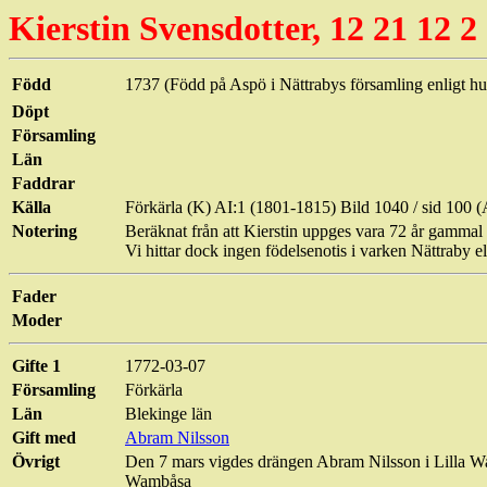
Kierstin
Svensdotter
, 12 21 12 2
Född
1737 (Född på Aspö i Nättrabys församling enligt hu
Döpt
Församling
Län
Faddrar
Källa
Förkärla
(K) AI:1 (1801-1815) Bild 1040 / sid 10
Notering
Beräknat från att
Kierstin
uppges vara 72 år gammal 
Vi hittar dock ingen födelsenotis i varken Nättraby e
Fader
Moder
Gifte 1
1772-03-07
Församling
Förkärla
Län
Blekinge län
Gift med
Abram
Nilsson
Övrigt
Den 7 mars vigdes drängen
Abram
Nilsson i Lilla
W
Wambåsa