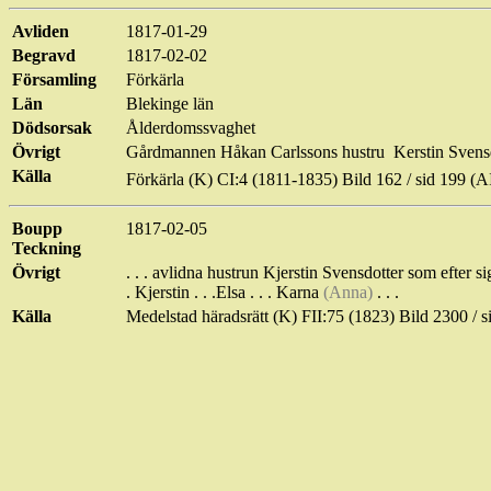
Avliden
1817-01-29
Begravd
1817-02-02
Församling
Förkärla
Län
Blekinge län
Dödsorsak
Ålderdomssvaghet
Övrigt
Gårdmannen Håkan Carlssons hustru
Kerstin Svensd
Källa
Förkärla
(K) CI:4 (1811-1835) Bild 162 / sid 199
Boupp
1817-02-05
Teckning
Övrigt
. . . avlidna hustrun Kjerstin Svensdotter som efter 
. Kjerstin . . .Elsa . . .
Karna
(Anna)
. . .
Källa
Medelstad
häradsrätt (K) FII:75 (1823) Bild 2300