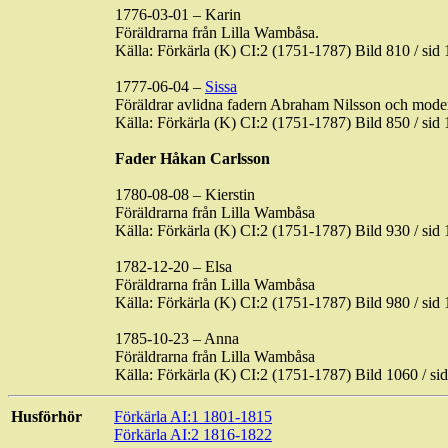
1776-03-01 – Karin
Föräldrarna från Lilla
Wambåsa
.
Källa:
Förkärla
(K) CI:2 (1751-1787) Bild 810 / s
1777-06-04 –
Sissa
Föräldrar avlidna fadern Abraham Nilsson och mod
Källa:
Förkärla
(K) CI:2 (1751-1787) Bild 850 / s
Fader Håkan Carlsson
1780-08-08 –
Kierstin
Föräldrarna från Lilla
Wambåsa
Källa:
Förkärla
(K) CI:2 (1751-1787) Bild 930 / s
1782-12-20 – Elsa
Föräldrarna från Lilla
Wambåsa
Källa:
Förkärla
(K) CI:2 (1751-1787) Bild 980 / s
1785-10-23 – Anna
Föräldrarna från Lilla
Wambåsa
Källa:
Förkärla
(K) CI:2 (1751-1787) Bild 1060 / 
Husförhör
Förkärla
AI:1 1801-1815
Förkärla
AI:2 1816-1822