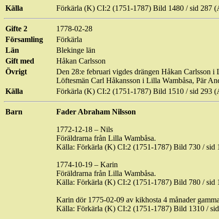
Källa
Förkärla
(K) CI:2 (1751-1787) Bild 1480 / sid 28
Gifte 2
1778-02-28
Församling
Förkärla
Län
Blekinge län
Gift med
Håkan Carlsson
Övrigt
Den 28:e februari vigdes drängen Håkan Carlsson i 
Löftesmän Carl Håkansson i Lilla
Wambåsa
, Pär An
Källa
Förkärla
(K) CI:2 (1751-1787) Bild 1510 / sid 29
Barn
Fader Abraham Nilsson
1772-12-18 – Nils
Föräldrarna från Lilla
Wambåsa
.
Källa:
Förkärla
(K) CI:2 (1751-1787) Bild 730 / s
1774-10-19 – Karin
Föräldrarna från Lilla
Wambåsa
.
Källa:
Förkärla
(K) CI:2 (1751-1787) Bild 780 / s
Karin dör 1775-02-09 av kikhosta 4 månader gamma
Källa:
Förkärla
(K) CI:2 (1751-1787) Bild 1310 / 