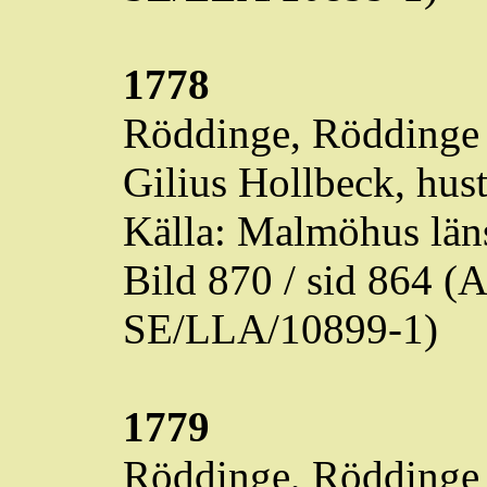
1778
Röddinge
,
Röddinge
Gilius Hollbeck, hust
Källa: Malmöhus läns
Bild 870 / sid 864 
SE/LLA/10899-1)
1779
Röddinge
,
Röddinge