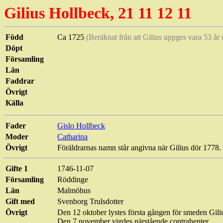
Gilius
Hollbeck
, 21 11 12 11
Född
Ca 1725
(Beräknat från att Gilius uppges vara 53 år
Döpt
Församling
Län
Faddrar
Övrigt
Källa
Fader
Gislo
Hollbeck
Moder
Catharina
Övrigt
Föräldrarnas namn står angivna när Gilius dör 1778.
Gifte 1
1746-11-07
Församling
Röddinge
Län
Malmöhus
Gift med
Svenborg
Trulsdotter
Övrigt
Den 12 oktober lystes första gången för smeden Gil
Den 7 november vigdes närstående
contrahenter