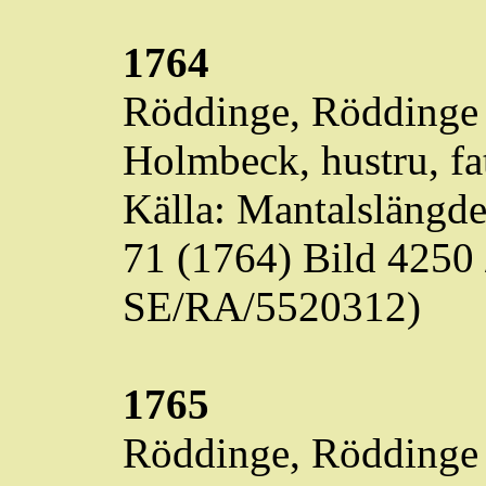
1764
Röddinge
,
Röddinge
Holmbeck
, hustru, f
Källa: Mantalslängd
71 (1764) Bild 4250
SE/RA/5520312)
1765
Röddinge
,
Röddinge