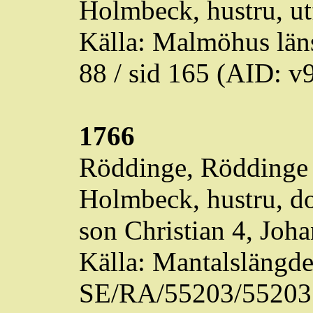
Holmbeck
, hustru, ut
Källa: Malmöhus läns
88 / sid 165 (AID:
1766
R
öddinge
,
Röddinge
Holmbeck
, hustru, d
son Christian 4, Joha
Källa: Mantalslängd
SE/RA/55203/55203.