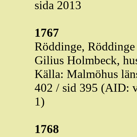
sida 2013
1767
Röddinge
,
Röddinge
Gilius
Holmbeck
, hu
Källa: Malmöhus läns
402 / sid 395 (AID
1)
1768