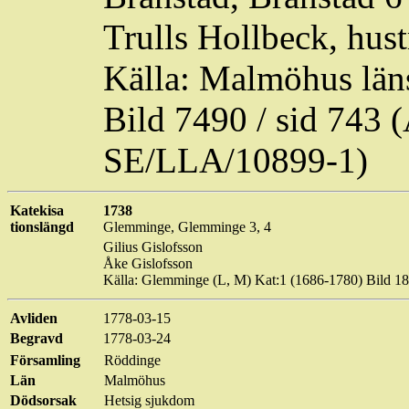
Trulls
Hollbeck, hustr
Källa: Malmöhus läns
Bild 7490 / sid 743
SE/LLA/10899-1)
Katekisa
1738
tionslängd
Glemminge
,
Glemminge
3, 4
Gilius
Gislofsson
Åke
Gislofsson
Källa:
Glemminge
(L, M) Kat:1 (1686-1780) Bild 1
Avliden
1778-03-15
Begravd
1778-03-24
Församling
Röddinge
Län
Malmöhus
Dödsorsak
Hetsig sjukdom