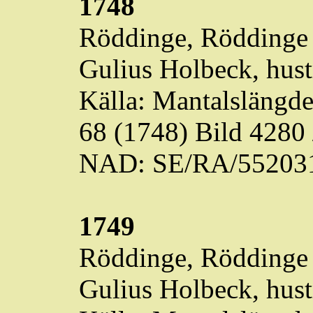
1748
Röddinge
,
Röddinge
Gulius
Holbeck
, hus
Källa: Mantalslängd
68 (1748) Bild 4280
NAD: SE/RA/55203
1749
Röddinge
,
Röddinge
Gulius
Holbeck
, hus