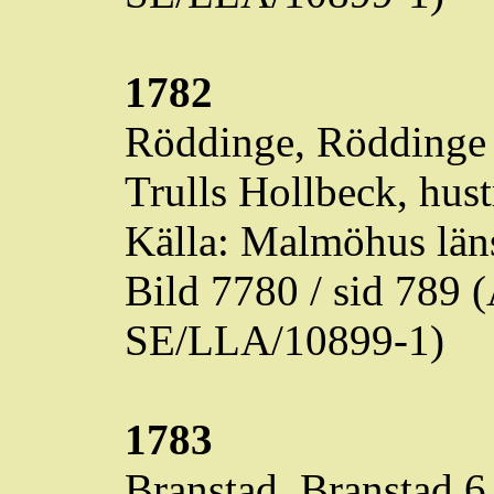
1782
Röddinge
,
Röddinge
Trulls
Hollbeck, hustr
Källa: Malmöhus läns
Bild 7780 / sid 789
SE/LLA/10899-1)
1783
Branstad
,
Branstad
6