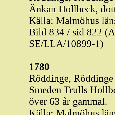
Änkan Hollbeck, dot
Källa: Malmöhus läns
Bild 834 / sid 822 
SE/LLA/10899-1)
1780
Röddinge
,
Röddinge
Smeden
Trulls
Hollbe
över 63 år gammal.
Källa: Malmöhus läns