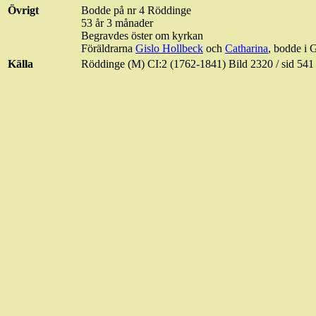
Övrigt
Bodde på nr 4
Röddinge
53 år 3 månader
Begravdes öster om kyrkan
Föräldrarna
Gislo
Hollbeck
och
Catharina
, bodde i
G
Källa
Röddinge
(M) CI:2 (1762-1841) Bild 2320 / sid 5