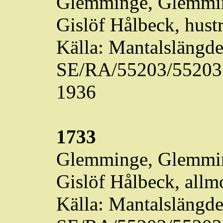
Glemminge
,
Glemmi
Gislöf
Hålbeck
, hust
Källa: Mantalslängde
SE/RA/55203/55203.
1936
1733
Glemminge
,
Glemmi
Gislöf
Hålbeck
,
allm
Källa: Mantalslängde