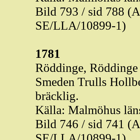
Bild 793 / sid 788 
SE/LLA/10899-1)
1781
Röddinge
,
Röddinge
Smeden
Trulls
Hollbe
bräcklig.
Källa: Malmöhus läns
Bild 746 / sid 741 
SE/LLA/10899-1)