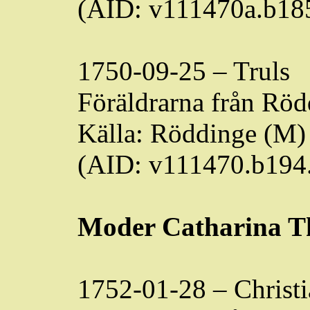
(AID: v111470a.b18
1750-09-25 – Truls
Föräldrarna från
Röd
Källa:
Röddinge
(M) 
(AID: v111470.b194
Moder Catharina T
1752-01-28 – Christ