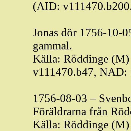
(AID: v111470.b200
Jonas dör 1756-10-0
gammal.
Källa:
Röddinge
(M) 
v111470.b47, NAD:
1756-08-03 –
Svenb
Föräldrarna från
Röd
Källa:
Röddinge
(M) 