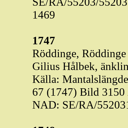
SE/RA/55203/55203.
1469
1747
Röddinge
,
Röddinge
Gilius
Hålbek
, änkli
Källa: Mantalslängd
67 (1747) Bild 3150
NAD: SE/RA/55203