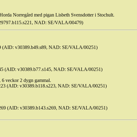
Horda
Norregård
med pigan Lisbeth Svensdotter i
Stochult
.
29797.b115.s221, NAD: SE/VALA/00479)
 (AID: v30389.b49.s89, NAD: SE/VALA/00251)
5 (AID: v30389.b77.s145, NAD: SE/VALA/00251)
, 6 veckor 2 dygn gammal.
23 (AID: v30389.b118.s223, NAD: SE/VALA/00251)
69 (AID: v30389.b143.s269, NAD: SE/VALA/00251)