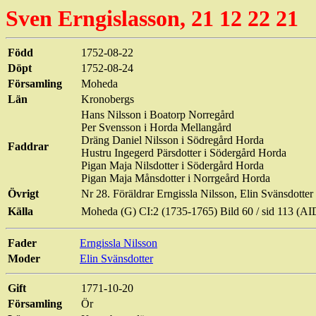
Sven
Erngislasson
, 21 12 22 21
Född
1752-08-22
Döpt
1752-08-24
Församling
Moheda
Län
Kronobergs
Hans Nilsson i
Boatorp
Norregård
Per Svensson i
Horda
Mellangård
Dräng Daniel Nilsson i
Södregård
Horda
Faddrar
Hustru Ingegerd Pärsdotter i Södergård
Horda
Pigan Maja Nilsdotter i Södergård
Horda
Pigan Maja Månsdotter i
Norrgeård
Horda
Övrigt
Nr 28. Föräldrar
Erngissla
Nilsson, Elin
Svänsdotter
Källa
Moheda (G) CI:2 (1735-1765) Bild
60 / sid
113 (AI
Fader
Erngissla
Nilsson
Moder
Elin
Svänsdotter
Gift
1771-10-20
Församling
Ör