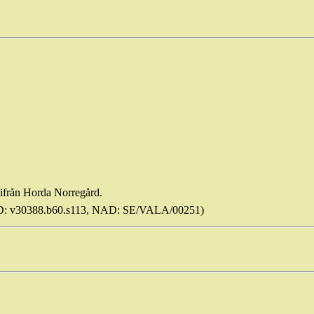
ifrån
Horda
Norregård
.
D: v30388.b60.s113, NAD: SE/VALA/00251)