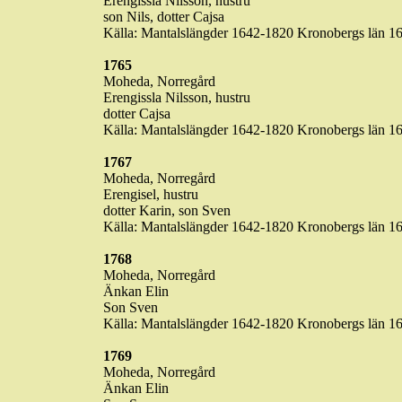
Erengissla
Nilsson,
hustru
son Nils, dotter
Cajsa
Källa
:
Mantalslängder
1642-1820
Kronobergs
län
16
1765
Moheda
,
Norregård
Erengissla
Nilsson,
hustru
dotter
Cajsa
Källa
:
Mantalslängder
1642-1820
Kronobergs
län
16
1767
Moheda
,
Norregård
Erengisel
,
hustru
dotter Karin, son Sven
Källa
:
Mantalslängder
1642-1820
Kronobergs
län
16
1768
Moheda
,
Norregård
Änkan
Elin
Son Sven
Källa
:
Mantalslängder
1642-1820
Kronobergs
län
16
1769
Moheda
,
Norregård
Änkan
Elin