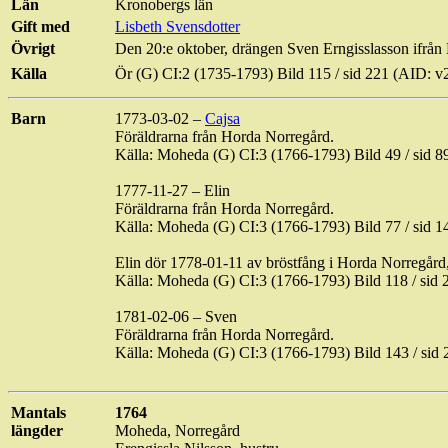
Län
Kronobergs län
Gift med
Lisbeth Svensdotter
Övrigt
Den 20:e oktober, drängen Sven
Erngisslasson
ifrån
Källa
Ör (G) CI:2 (1735-1793) Bild
115 / sid
221 (AID: v
Barn
1773-03-02 –
Cajsa
Föräldrarna från
Horda
Norregård
.
Källa: Moheda (G) CI:3 (1766-1793) Bild
49 / sid
89
1777-11-27 – Elin
Föräldrarna från
Horda
Norregård
.
Källa: Moheda (G) CI:3 (1766-1793) Bild
77 / sid
14
Elin dör 1778-01-11 av bröstfång i
Horda
Norregård
Källa: Moheda (G) CI:3 (1766-1793) Bild
118 / sid
2
1781-02-06 – Sven
Föräldrarna från
Horda
Norregård
.
Källa: Moheda (G) CI:3 (1766-1793) Bild
143 / sid
2
Mantals
1764
längder
Moheda
,
Norregård