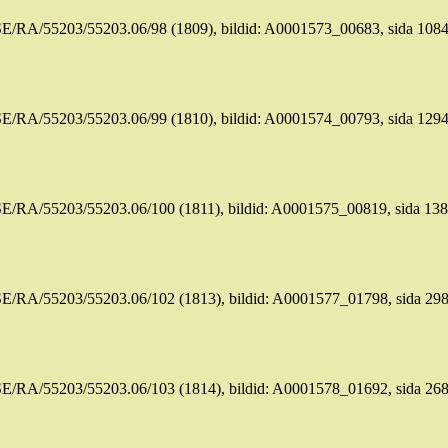
SE/RA/55203/55203.06/98 (1809), bildid: A0001573_00683,
sida
108
SE/RA/55203/55203.06/99 (1810), bildid: A0001574_00793,
sida
129
SE/RA/55203/55203.06/100 (1811), bildid: A0001575_00819,
sida
138
SE/RA/55203/55203.06/102 (1813), bildid: A0001577_01798,
sida
298
SE/RA/55203/55203.06/103 (1814), bildid: A0001578_01692,
sida
268