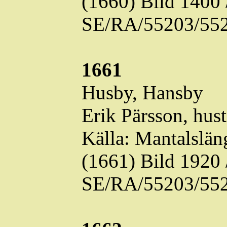
(1660) Bild 1400
SE/RA/55203/552
1661
Husby,
Hansby
Erik Pärsson, hus
Källa: Mantalslä
(1661) Bild 1920
SE/RA/55203/552