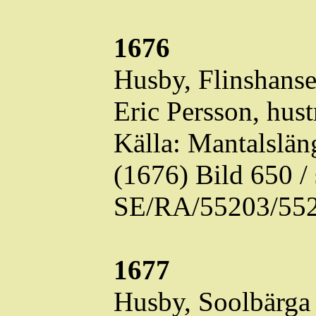
1676
Husby,
Flinshans
Eric Persson, hust
Källa: Mantalslä
(1676) Bild 650 
SE/RA/55203/552
1677
Husby, Soolbärga