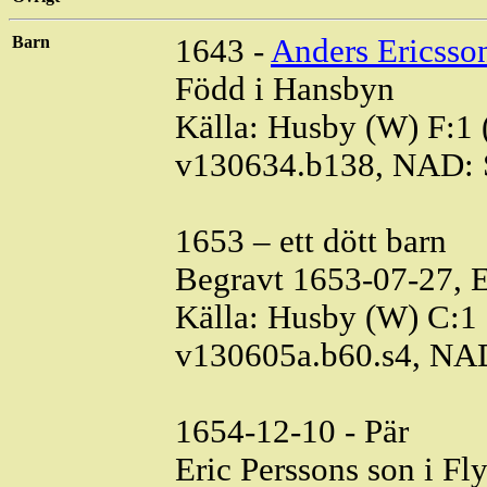
Barn
1643 -
Anders Ericsso
Född i Hansbyn
Källa: Husby (W) F:1 
v130634.b138, NAD: 
1653 – ett dött barn
Begravt 1653-07-27, E
Källa: Husby (W) C:1 
v130605a.b60.s4, NA
1654-12-10 - Pär
Eric Perssons son i
Fl