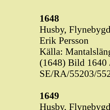
1648
Husby,
Flynebyg
Erik Persson
Källa: Mantalslä
(1648) Bild 1640
SE/RA/55203/552
1649
Husby,
Flynebyg