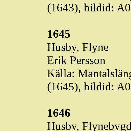
(1643),
bildid
: A
1645
Husby,
Flyne
Erik Persson
Källa: Mantalslä
(1645),
bildid
: A
1646
Husby,
Flynebyg