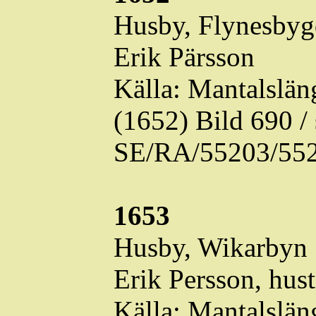
Husby,
Flynesbyg
Erik Pärsson
Källa: Mantalslä
(1652) Bild 690 
SE/RA/55203/552
1653
Husby,
Wikarbyn
Erik Persson, hus
Källa: Mantalslä