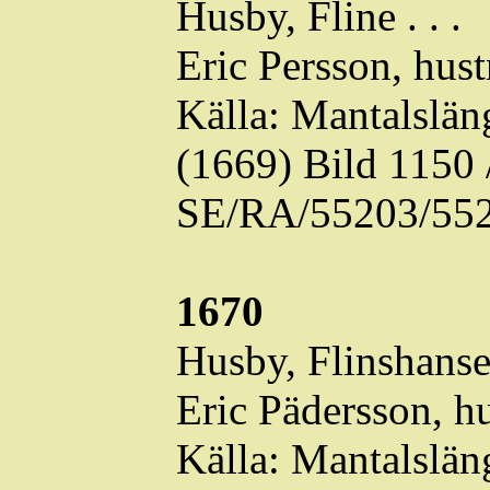
Husby,
Fline
. . .
Eric Persson, hust
Källa: Mantalslä
(1669) Bild 1150
SE/RA/55203/552
1670
Husby,
Flinshans
Eric
Pädersson
, h
Källa: Mantalslä