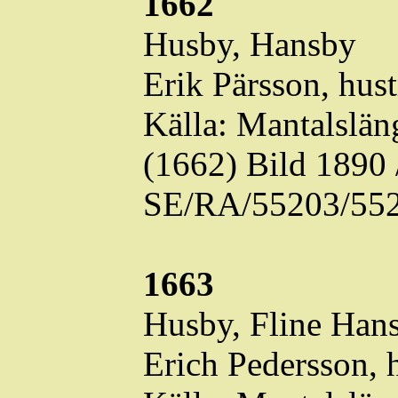
1662
Husby,
Hansby
Erik Pärsson, hus
Källa: Mantalslä
(1662) Bild 1890
SE/RA/55203/552
1663
Husby,
Fline
Hans
Erich Pedersson, 