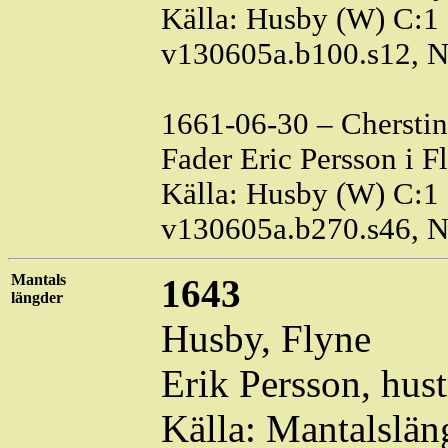
Källa: Husby (W) C:1 
v130605a.b100.s12, 
1661-06-30 –
Cherstin
Fader Eric Persson i
F
Källa: Husby (W) C:1 
v130605a.b270.s46, 
Mantals
1643
längder
Husby,
Flyne
Erik Persson, hus
Källa: Mantalslä