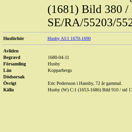
(1681) Bild 380 
SE/RA/55203/55
Husförhör
Husby AI:1 1670-1690
Avliden
Begravd
1680-04-11
Församling
Husby
Län
Kopparbergs
Dödsorsak
Övrigt
Eric Pedersson i
Hansby
, 72 år gammal.
Källa
Husby (W) C:1 (1653-1686) Bild 910 / sid