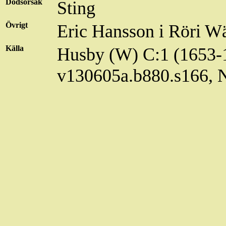
Dödsorsak
Sting
Övrigt
Eric Hansson i
Röri
Wä
Källa
Husby (W) C:1 (1653-1
v130605a.b880.s166,