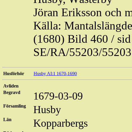
Jöran Eriksson och m
Källa: Mantalslängd
(1680) Bild 460 / s
SE/RA/55203/55203
Husförhör
Husby AI:1 1670-1690
Avliden
Begravd
1679-03-09
Församling
Husby
Län
Kopparbergs