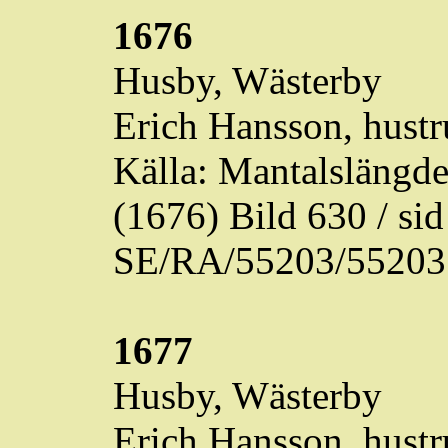
1676
Husby,
Wästerby
Erich Hansson, hustr
Källa: Mantalslängd
(1676) Bild 630 / s
SE/RA/55203/55203
1677
Husby,
Wästerby
Erich Hansson, hustr