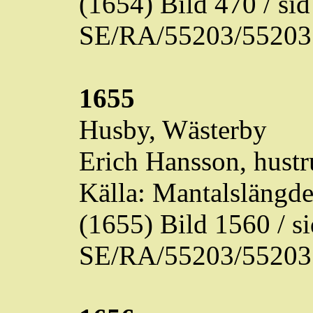
(1654) Bild 470 / s
SE/RA/55203/55203
1655
Husby,
Wästerby
Erich Hansson, hustr
Källa: Mantalslängd
(1655) Bild 1560 / 
SE/RA/55203/55203