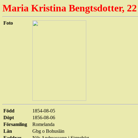
Maria Kristina Bengtsdotter, 22
Foto
Född
1854-08-05
Döpt
1856-08-06
Församling
Romelanda
Län
Gbg o Bohuslän
Faddrar
Nils
Andreassonn
i Signehög.