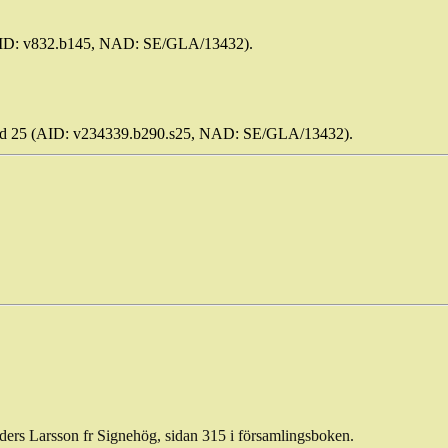
(AID: v832.b145, NAD: SE/GLA/13432).
 sid 25 (AID: v234339.b290.s25, NAD: SE/GLA/13432).
nders Larsson fr Signehög, sidan 315 i församlingsboken.