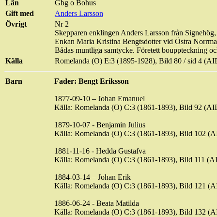
Län
Gbg o Bohus
Gift med
Anders Larsson
Övrigt
Nr 2
Skepparen
enklingen
Anders Larsson från Signehög, 
Enkan Maria Kristina Bengtsdotter vid Östra Norrma
Bådas muntliga samtycke. Företett bouppteckning o
Källa
Romelanda (O) E:3 (1895-1928), Bild 80 / sid 4 (
Barn
Fader: Bengt Eriksson
1877-09-10 – Johan Emanuel
Källa: Romelanda (O) C:3 (1861-1893), Bild 92 (
1879-10-07 - Benjamin Julius
Källa: Romelanda (O) C:3 (1861-1893), Bild 102 
1881-11-16 - Hedda
Gustafva
Källa: Romelanda (O) C:3 (1861-1893), Bild 111 
1884-03-14 – Johan Erik
Källa: Romelanda (O) C:3 (1861-1893), Bild 121 
1886-06-24 - Beata Matilda
Källa: Romelanda (O) C:3 (1861-1893), Bild 132 