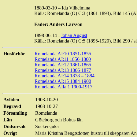
1889-03-10 – Ida Vilhelmina
Källa: Romelanda (O) C:3 (1861-1893), Bild 145 
Fader: Anders Larsson
1898-06-14 -
Johan August
Källa: Romelanda (O) C:5 (1895-1920), Bild 290 /
Husförhör
Romelanda AI:10 1851-1855
Romelanda AI:11 1856-1860
Romelanda AI:12 1861-1865
Romelanda AI:13 1866-1877
Romelanda AI:14 1878 – 1884
Romelanda AI:15 1884-1900
Romelanda AIIa:1 1900-1917
Avliden
1903-10-20
Begravd
1903-10-27
Församling
Romelanda
Län
Göteborg och Bohus län
Dödsorsak
Sockersjuka
Övrigt
Maria Kristina
Bengtsdotter
, hustru till skepparen A