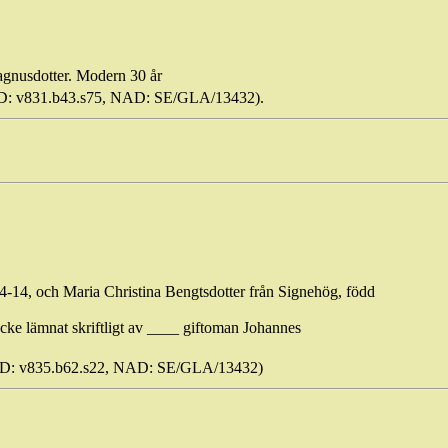
agnusdotter. Modern 30 år
AID: v831.b43.s75, NAD: SE/GLA/13432).
-14, och Maria Christina Bengtsdotter från Signehög, född
ke lämnat skriftligt av ____ giftoman Johannes
(AID: v835.b62.s22, NAD: SE/GLA/13432)