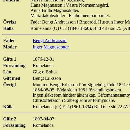
Hans Magnusson i Västra
Norrmannegård
.
Anna Britta Magnusdotter.
Maria
Jakobsdotter
i
Espholmen
bar barnet.
Övrigt
Fader Bengt Andreasson i
Braseröd
. Hustrun Inger M
Källa
Romelanda (O) C:2 (1840-1860), Bild 43 / sid 75 (
Fader
Bengt Andreasson
Moder
Inger Magnusdotter
Gifte 1
1876-12-01
Församling
Romelanda
Län
Gbg o Bohus
Gift med
Bengt Eriksson
Övrigt
Muraren Bengt Eriksson från Signehög, född 1851-04
1854-08-05. Båda sidan 105 i församlingsboken.
Ingen släkt som hindrar äktenskap. Giftomannasamtyc
Christoffersson i Solberg som är förmyndare.
Källa
Romelanda (O) E:2 (1861-1894) Bild 62 / sid 22 
Gifte 2
1897-04-07
Församling
Romelanda