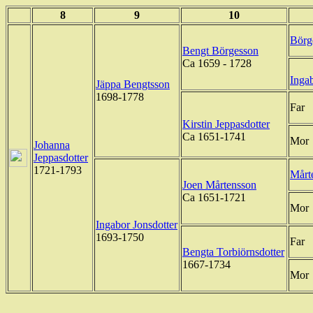
8
9
10
Börg
Bengt Börgesson
Ca 1659 - 1728
Ingab
Jäppa Bengtsson
1698-1778
Far
Kirstin Jeppasdotter
Ca 1651-1741
Mor
Johanna
Jeppasdotter
1721-1793
Mårt
Joen Mårtensson
Ca 1651-1721
Mor
Ingabor Jonsdotter
1693-1750
Far
Bengta Torbiörnsdotter
1667-1734
Mor