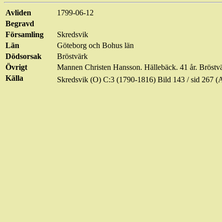
Avliden
1799-06-12
Begravd
Församling
Skredsvik
Län
Göteborg och Bohus län
Dödsorsak
Bröstvärk
Övrigt
Mannen
Christen
Hansson. Hällebäck. 41 år. Bröstv
Källa
Skredsvik (O) C:3 (1790-1816) Bild
143 / sid
267 (