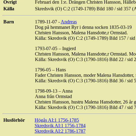
Övrigt
Februari den 1:e. Drängen
Christen
Hansson, Hälleb
Källa
Skredsvik (O) C:2 (1749-1789) Bild
180 / sid
357 (
Barn
1789-11-07 -
Andreas
Dog på hemmanet
Ryr
i denna socken 1835-03-19
Christen
Hansson, Malena
Hansdotte,r
Ormstad
.
Källa: Skredsvik (O) C:2 (1749-1789) Bild
157 / sid
1793-07-05 –
Ingjerd
Christen
Hansson, Malena
Hansdotte,r
Ormstad
. Mo
Källa: Skredsvik (O) C:3 (1790-1816) Bild
22 / sid
2
1796-05 – Hans
Fader
Christen
Hansson, moder Malena Hansdotter, 
Källa: Skredsvik (O) C:3 (1790-1816) Bild
36 / sid
5
1798-09-13 – Anna
Anna
från
Ormstad
Christen
Hansson, hustru Malena Hansdotter, 26 år 
Källa: Skredsvik (O) C:3 (1790-1816) Bild
47 / sid
7
Husförhör
Högås
AI:1 1756-1785
Skredsvik AI:1 1756-1784
Skredsvik AI:2 1786-1787