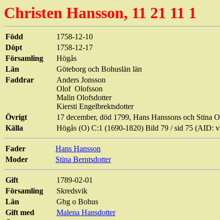
Christen
Hansson, 11 21 11 1
Född
1758-12-10
Döpt
1758-12-17
Församling
Högås
Län
Göteborg och Bohuslän län
Faddrar
Anders
Jonsson
Olof
Olofsson
Malin
Olofsdotter
Kiersti
Engelbrektsdotter
Övrigt
17 december, död 1799, Hans Hanssons och Stina
O
Källa
Högås
(O) C:1 (1690-1820) Bild
79 / sid
75 (AID: 
Fader
Hans Hansson
Moder
Stina
Berntsdotter
Gift
1789-02-01
Församling
Skredsvik
Län
Gbg o Bohus
Gift med
Malena Hansdotter