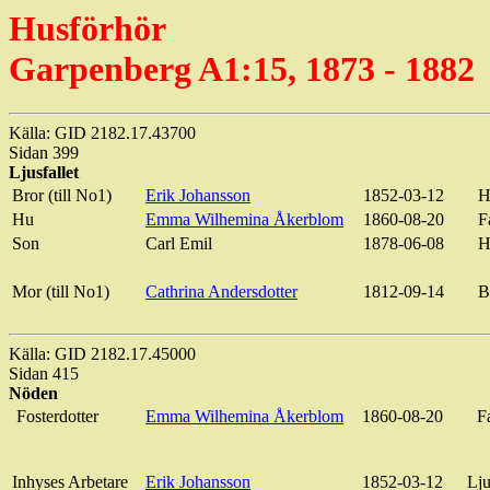
Husförhör
Garpenberg A1:15, 1873 - 1882
Källa: GID 2182.17.43700
Sidan 399
Ljusfallet
Bror (till No1)
Erik Johansson
1852-03-12
H
Hu
Emma Wilhemina Åkerblom
1860-08-20
F
Son
Carl Emil
1878-06-08
H
Mor (till No1)
Cathrina Andersdotter
1812-09-14
B
Källa: GID 2182.17.45000
Sidan 415
Nöden
Fosterdotter
Emma Wilhemina Åkerblom
1860-08-20
F
Inhyses Arbetare
Erik Johansson
1852-03-12
Lju