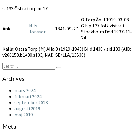
AIIa:3
s. 133 Östra torp nr 17
1929-
1943
Ö Torp Änkl 1919-03-08
Nils
G b p 127 folk vistas i
Änkl
1841-09-27
Jönsson
Stockholm Död 1937-11-
24
Källa: Östra Torp (M) AIIa:3 (1929-1943) Bild 1430 / sid 133 (AID:
v266158.b1430.s133, NAD: SE/LLA/13530)
Search
Search
for:
Archives
mars 2024
februari 2024
september 2023
augusti 2019
maj 2019
Meta