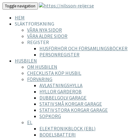
Toggle navigation
HEM
SLÄKTFORSKNING
VÅRA NYA SIDOR
VÅRA ÄLDRE SIDOR
REGISTER
HUSFÖRHÖR OCH FÖRSAMLINGSBÖCKER
PERSONREGISTER
HUSBILEN
OM HUSBILEN
CHECKLISTA KÖP HUSBIL
FÖRVARING
AVLASTNINGSHYLLA
HYLLOR GARDEROB
DUBBELGOLV GARAGE
STATIV SMÅ KORGAR GARAGE
STATIV STORA KORGAR GARAGE
SOPKORG
EL
ELEKTRONIKBLOCK (EBL)
BODELSBATTERI