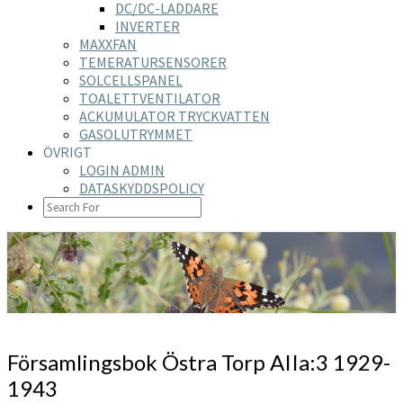
DC/DC-LADDARE
INVERTER
MAXXFAN
TEMERATURSENSORER
SOLCELLSPANEL
TOALETTVENTILATOR
ACKUMULATOR TRYCKVATTEN
GASOLUTRYMMET
ÖVRIGT
LOGIN ADMIN
DATASKYDDSPOLICY
SEARCH
ICON
https://nilsson-reijer.se
Församlingsbok
Församlingsbok Östra Torp AIIa:3 1929-
Östra
1943
Torp