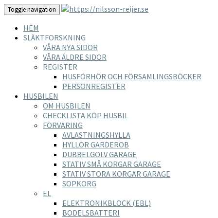
Toggle navigation
HEM
SLÄKTFORSKNING
VÅRA NYA SIDOR
VÅRA ÄLDRE SIDOR
REGISTER
HUSFÖRHÖR OCH FÖRSAMLINGSBÖCKER
PERSONREGISTER
HUSBILEN
OM HUSBILEN
CHECKLISTA KÖP HUSBIL
FÖRVARING
AVLASTNINGSHYLLA
HYLLOR GARDEROB
DUBBELGOLV GARAGE
STATIV SMÅ KORGAR GARAGE
STATIV STORA KORGAR GARAGE
SOPKORG
EL
ELEKTRONIKBLOCK (EBL)
BODELSBATTERI