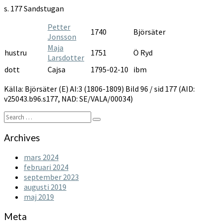
1806-
s. 177 Sandstugan
1809
Petter
1740
Björsäter
Jonsson
Maja
hustru
1751
Ö Ryd
Larsdotter
dott
Cajsa
1795-02-10
ibm
Källa: Björsäter (E) AI:3 (1806-1809) Bild 96 / sid 177 (AID:
v25043.b96.s177, NAD: SE/VALA/00034)
Search
Search
for:
Archives
mars 2024
februari 2024
september 2023
augusti 2019
maj 2019
Meta