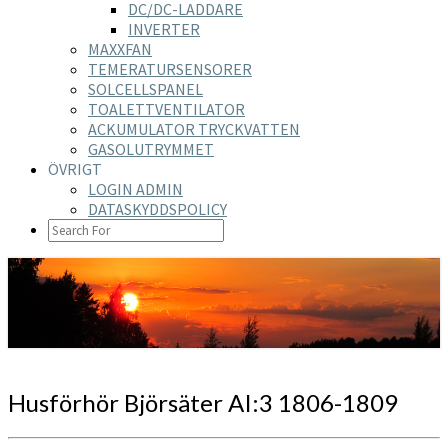
DC/DC-LADDARE
INVERTER
MAXXFAN
TEMERATURSENSORER
SOLCELLSPANEL
TOALETTVENTILATOR
ACKUMULATOR TRYCKVATTEN
GASOLUTRYMMET
ÖVRIGT
LOGIN ADMIN
DATASKYDDSPOLICY
SEARCH
ICON
https://nilsson-reijer.se
Husförhör
Husförhör Björsäter AI:3 1806-1809
Björsäter
AI:3