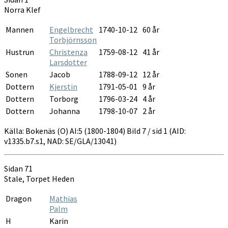
1800-
Norra Klef
1804
Mannen
Engelbrecht
1740-10-12
60 år
Torbjörnsson
Hustrun
Christenza
1759-08-12
41 år
Larsdotter
Sonen
Jacob
1788-09-12
12 år
Dottern
Kjerstin
1791-05-01
9 år
Dottern
Torborg
1796-03-24
4 år
Dottern
Johanna
1798-10-07
2 år
Källa: Bokenäs (O) AI:5 (1800-1804) Bild 7 / sid 1 (AID:
v1335.b7.s1, NAD: SE/GLA/13041)
Sidan 71
Stale, Torpet Heden
Dragon
Mathias
Palm
H
Karin