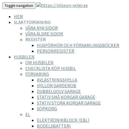
Toggle navigation
HEM
SLÄKTFORSKNING
VÅRA NYA SIDOR
VÅRA ÄLDRE SIDOR
REGISTER
HUSFÖRHÖR OCH FÖRSAMLINGSBÖCKER
PERSONREGISTER
HUSBILEN
OM HUSBILEN
CHECKLISTA KÖP HUSBIL
FÖRVARING
AVLASTNINGSHYLLA
HYLLOR GARDEROB
DUBBELGOLV GARAGE
STATIV SMÅ KORGAR GARAGE
STATIV STORA KORGAR GARAGE
SOPKORG
EL
ELEKTRONIKBLOCK (EBL)
BODELSBATTERI