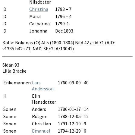
Nilsdotter
D
Christina
1793 – 7
D
Maria
1796 – 4
D
Catharina
1799-1
D
Johanna
Dec 1803
Källa: Bokenäs (O) AI:5 (1800-1804) Bild 42 / sid 71 (AID:
v1335.b42.s71, NAD: SE/GLA/13041)
Sidan 93
Lilla Bräcke
Enkemannen
Lars
1760-09-09
40
Andersson
H
Elin
Hansdotter
Sonen
Anders
1786-01-17
14
Sonen
Rutger
1788-12-05
12
Sonen
Christian
1791-12-19
9
Sonen
Emanuel
1794-12-29
6