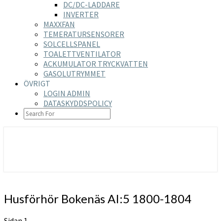
DC/DC-LADDARE
INVERTER
MAXXFAN
TEMERATURSENSORER
SOLCELLSPANEL
TOALETTVENTILATOR
ACKUMULATOR TRYCKVATTEN
GASOLUTRYMMET
ÖVRIGT
LOGIN ADMIN
DATASKYDDSPOLICY
SEARCH
ICON
https://nilsson-reijer.se
Husförhör
Husförhör Bokenäs AI:5 1800-1804
Bokenäs
AI:5
Sidan 1