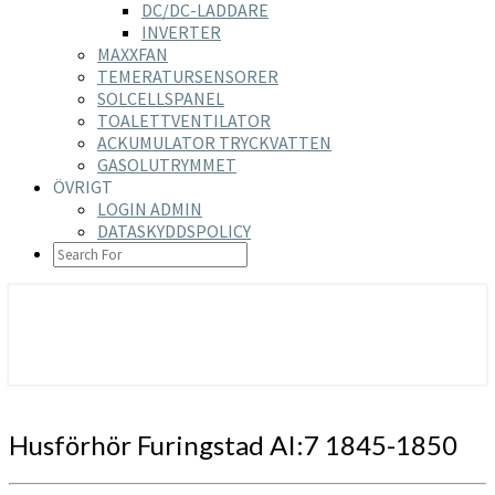
DC/DC-LADDARE
INVERTER
MAXXFAN
TEMERATURSENSORER
SOLCELLSPANEL
TOALETTVENTILATOR
ACKUMULATOR TRYCKVATTEN
GASOLUTRYMMET
ÖVRIGT
LOGIN ADMIN
DATASKYDDSPOLICY
SEARCH
ICON
https://nilsson-reijer.se
Husförhör
Husförhör Furingstad AI:7 1845-1850
Furingstad
AI:7