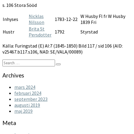
1845-
s. 106 Stora Sööd
1850
Nicklas
W Husby Fl fr W Husby
Inhyses
1783-12-22
Nilsson
1839 Fri
Brita St
Hustr
1792
Styrstad
Persdotter
Källa: Furingstad (E) AI:7 (1845-1850) Bild 117 / sid 106 (AID:
v25467.b117.s106, NAD: SE/VALA/00089)
Search
Search
for:
Archives
mars 2024
februari 2024
september 2023
augusti 2019
maj 2019
Meta