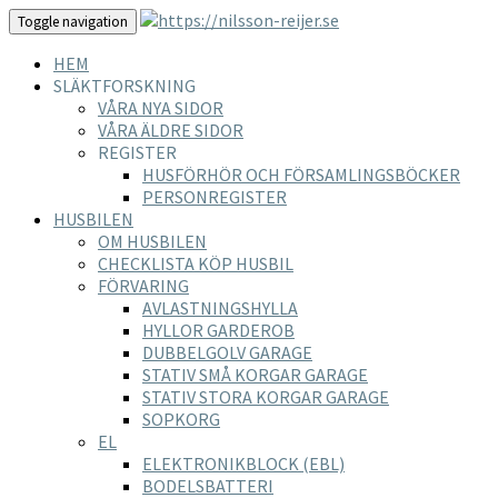
Toggle navigation
HEM
SLÄKTFORSKNING
VÅRA NYA SIDOR
VÅRA ÄLDRE SIDOR
REGISTER
HUSFÖRHÖR OCH FÖRSAMLINGSBÖCKER
PERSONREGISTER
HUSBILEN
OM HUSBILEN
CHECKLISTA KÖP HUSBIL
FÖRVARING
AVLASTNINGSHYLLA
HYLLOR GARDEROB
DUBBELGOLV GARAGE
STATIV SMÅ KORGAR GARAGE
STATIV STORA KORGAR GARAGE
SOPKORG
EL
ELEKTRONIKBLOCK (EBL)
BODELSBATTERI