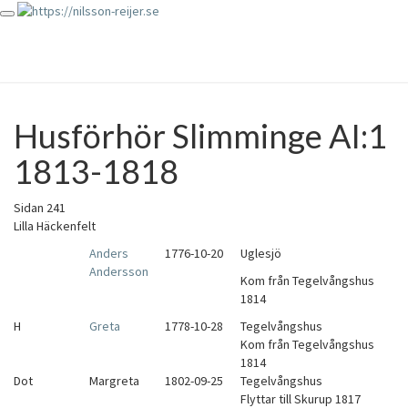
Toggle
https://nilsson-reijer.se
navigation
Husförhör Slimminge AI:1
Husförhör
Slimminge
1813-1818
AI:1
1813-
1818
Sidan 241
Lilla Häckenfelt
Anders
1776-10-20
Uglesjö
Andersson
Kom från Tegelvångshus
1814
H
Greta
1778-10-28
Tegelvångshus
Kom från Tegelvångshus
1814
Dot
Margreta
1802-09-25
Tegelvångshus
Flyttar till Skurup 1817