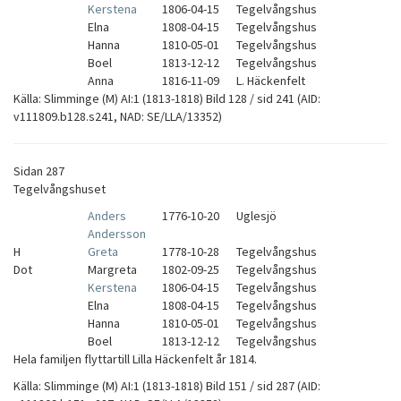
Kerstena
1806-04-15
Tegelvångshus
Elna
1808-04-15
Tegelvångshus
Hanna
1810-05-01
Tegelvångshus
Boel
1813-12-12
Tegelvångshus
Anna
1816-11-09
L. Häckenfelt
Källa: Slimminge (M) AI:1 (1813-1818) Bild 128 / sid 241 (AID:
v111809.b128.s241, NAD: SE/LLA/13352)
Sidan 287
Tegelvångshuset
Anders
1776-10-20
Uglesjö
Andersson
H
Greta
1778-10-28
Tegelvångshus
Dot
Margreta
1802-09-25
Tegelvångshus
Kerstena
1806-04-15
Tegelvångshus
Elna
1808-04-15
Tegelvångshus
Hanna
1810-05-01
Tegelvångshus
Boel
1813-12-12
Tegelvångshus
Hela familjen flyttartill Lilla Häckenfelt år 1814.
Källa: Slimminge (M) AI:1 (1813-1818) Bild 151 / sid 287 (AID: