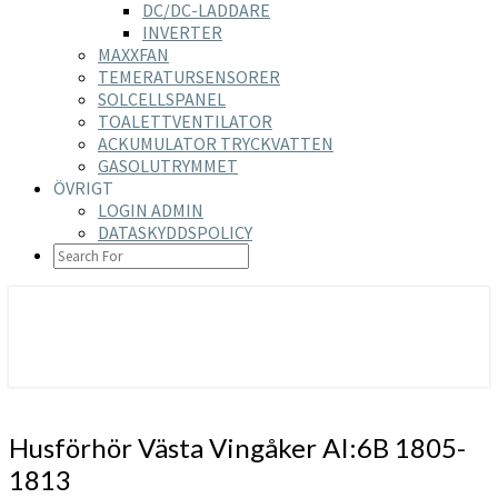
DC/DC-LADDARE
INVERTER
MAXXFAN
TEMERATURSENSORER
SOLCELLSPANEL
TOALETTVENTILATOR
ACKUMULATOR TRYCKVATTEN
GASOLUTRYMMET
ÖVRIGT
LOGIN ADMIN
DATASKYDDSPOLICY
SEARCH
ICON
https://nilsson-reijer.se
Husförhör
Husförhör Västa Vingåker AI:6B 1805-
Västa
1813
Vingåker