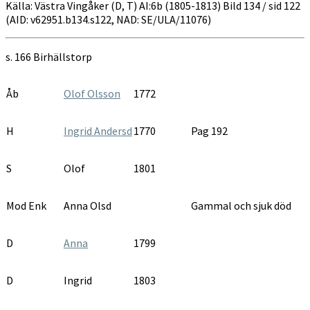
Källa: Västra Vingåker (D, T) AI:6b (1805-1813) Bild 134 / sid 122
(AID: v62951.b134.s122, NAD: SE/ULA/11076)
s. 166 Birhällstorp
Åb
Olof Olsson
1772
H
Ingrid Andersd
1770
Pag 192
S
Olof
1801
Mod Enk
Anna Olsd
Gammal och sjuk död
D
Anna
1799
D
Ingrid
1803