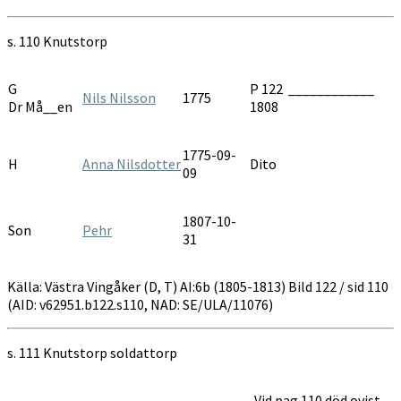
AI:6B
1805-
s. 110 Knutstorp
1813
G
P 122 ____________
Nils Nilsson
1775
Dr Må__en
1808
1775-09-
H
Anna Nilsdotter
Dito
09
1807-10-
Son
Pehr
31
Källa: Västra Vingåker (D, T) AI:6b (1805-1813) Bild 122 / sid 110
(AID: v62951.b122.s110, NAD: SE/ULA/11076)
s. 111 Knutstorp soldattorp
Vid pag 110 död ovist