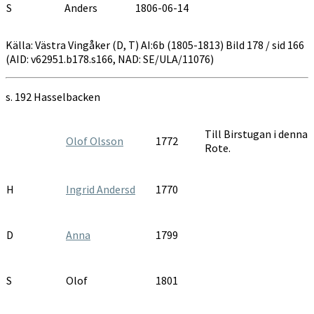
S
Anders
1806-06-14
Källa: Västra Vingåker (D, T) AI:6b (1805-1813) Bild 178 / sid 166
(AID: v62951.b178.s166, NAD: SE/ULA/11076)
s. 192 Hasselbacken
Till Birstugan i denna
Olof Olsson
1772
Rote.
H
Ingrid Andersd
1770
D
Anna
1799
S
Olof
1801