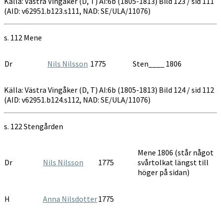
Källa: Västra Vingåker (D, T) AI:6b (1805-1813) Bild 123 / sid 111
(AID: v62951.b123.s111, NAD: SE/ULA/11076)
s. 112 Mene
Dr
Nils Nilsson
1775
Sten____ 1806
Källa: Västra Vingåker (D, T) AI:6b (1805-1813) Bild 124 / sid 112
(AID: v62951.b124.s112, NAD: SE/ULA/11076)
s. 122 Stengården
Mene 1806 (står något
Dr
Nils Nilsson
1775
svårtolkat längst till
höger på sidan)
H
Anna Nilsdotter
1775