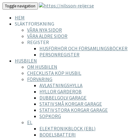
Toggle navigation
HEM
SLÄKTFORSKNING
VÅRA NYA SIDOR
VÅRA ÄLDRE SIDOR
REGISTER
HUSFÖRHÖR OCH FÖRSAMLINGSBÖCKER
PERSONREGISTER
HUSBILEN
OM HUSBILEN
CHECKLISTA KÖP HUSBIL
FÖRVARING
AVLASTNINGSHYLLA
HYLLOR GARDEROB
DUBBELGOLV GARAGE
STATIV SMÅ KORGAR GARAGE
STATIV STORA KORGAR GARAGE
SOPKORG
EL
ELEKTRONIKBLOCK (EBL)
BODELSBATTERI