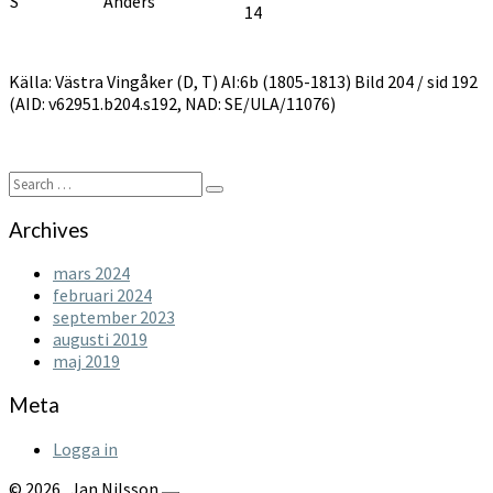
S
Anders
14
Källa: Västra Vingåker (D, T) AI:6b (1805-1813) Bild 204 / sid 192
(AID: v62951.b204.s192, NAD: SE/ULA/11076)
Search
Search
for:
Archives
mars 2024
februari 2024
september 2023
augusti 2019
maj 2019
Meta
Logga in
© 2026
Jan Nilsson