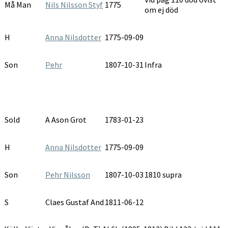
Må Man
Nils Nilsson Styf
1775
om ej död
H
Anna Nilsdotter
1775-09-09
Son
Pehr
1807-10-31
Infra
Sold
A Ason Grot
1783-01-23
H
Anna Nilsdotter
1775-09-09
Son
Pehr Nilsson
1807-10-03
1810 supra
S
Claes Gustaf And
1811-06-12