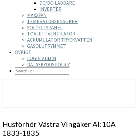
DC/DC-LADDARE
INVERTER
MAXXFAN
TEMERATURSENSORER
SOLCELLSPANEL
TOALETTVENTILATOR
ACKUMULATOR TRYCKVATTEN
GASOLUTRYMMET
ÖVRIGT
LOGIN ADMIN
DATASKYDDSPOLICY
SEARCH
ICON
https://nilsson-reijer.se
Husförhör
Husförhör Västra Vingåker AI:10A
Västra
1833-1835
Vingåker