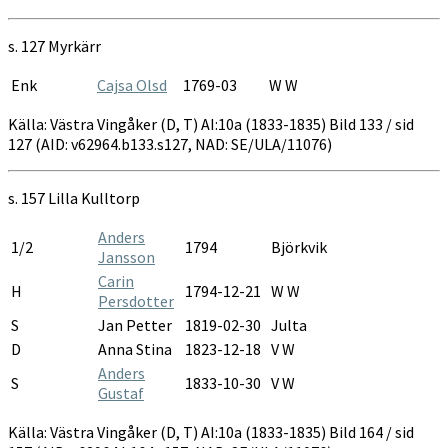
AI:10A
1833-
s. 127 Myrkärr
1835
Enk
Cajsa Olsd
1769-03
W W
Källa: Västra Vingåker (D, T) AI:10a (1833-1835) Bild 133 / sid
127 (AID: v62964.b133.s127, NAD: SE/ULA/11076)
s. 157 Lilla Kulltorp
Anders
1/2
1794
Björkvik
Jansson
Carin
H
1794-12-21
W W
Persdotter
S
Jan Petter
1819-02-30
Julta
D
Anna Stina
1823-12-18
V W
Anders
S
1833-10-30
V W
Gustaf
Källa: Västra Vingåker (D, T) AI:10a (1833-1835) Bild 164 / sid