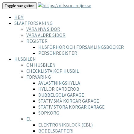
Toggle navigation
HEM
SLÄKTFORSKNING
VÅRA NYA SIDOR
VÅRA ÄLDRE SIDOR
REGISTER
HUSFÖRHÖR OCH FÖRSAMLINGSBÖCKER
PERSONREGISTER
HUSBILEN
OM HUSBILEN
CHECKLISTA KÖP HUSBIL
FÖRVARING
AVLASTNINGSHYLLA
HYLLOR GARDEROB
DUBBELGOLV GARAGE
STATIV SMÅ KORGAR GARAGE
STATIV STORA KORGAR GARAGE
SOPKORG
EL
ELEKTRONIKBLOCK (EBL)
BODELSBATTERI