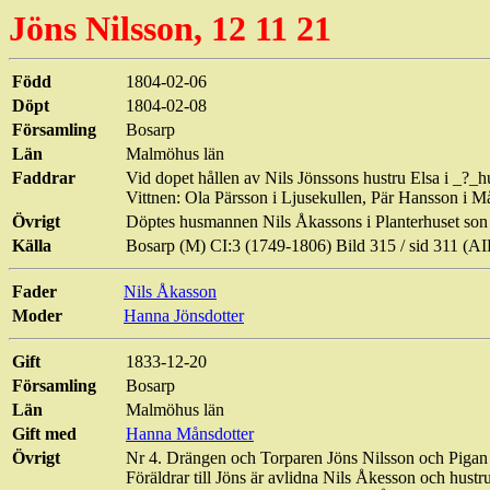
Jöns
Nilsson, 12 11 21
Född
1804-02-06
Döpt
1804-02-08
Församling
Bosarp
Län
Malmöhus län
Faddrar
Vid dopet hållen av Nils Jönssons hustru Elsa i _?_h
Vittnen: Ola Pärsson i Ljusekullen, Pär Hansson i Må
Övrigt
Döptes husmannen Nils Åkassons i Planterhuset son 
Källa
Bosarp (M) CI:3 (1749-1806) Bild 315 / sid 311 
Fader
Nils Åkasson
Moder
Hanna Jönsdotter
Gift
1833-12-20
Församling
Bosarp
Län
Malmöhus län
Gift med
Hanna Månsdotter
Övrigt
Nr 4. Drängen och Torparen Jöns Nilsson och Pigan
Föräldrar till Jöns är avlidna Nils Åkesson och hustr