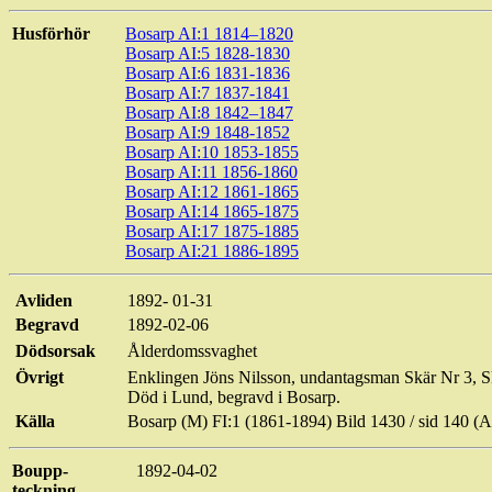
Husförhör
Bosarp AI:1 1814–1820
Bosarp AI:5 1828-1830
Bosarp AI:6 1831-1836
Bosarp AI:7 1837-1841
Bosarp AI:8 1842–1847
Bosarp AI:9 1848-1852
Bosarp AI:10 1853-1855
Bosarp AI:11 1856-1860
Bosarp AI:12 1861-1865
Bosarp AI:14 1865-1875
Bosarp AI:17 1875-1885
Bosarp AI:21 1886-1895
Avliden
1892- 01-31
Begravd
1892-02-06
Dödsorsak
Ålderdomssvaghet
Övrigt
Enklingen Jöns Nilsson, undantagsman Skär Nr 3, Sk
Död i Lund, begravd i Bosarp.
Källa
Bosarp (M) FI:1 (1861-1894) Bild 1430 / sid 140
Boupp-
1892-04-02
teckning