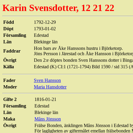
Karin
Svensdotter, 12 21 22
Född
1792-12-29
Döpt
1793-01-02
Församling
Edestad
Län
Blekinge län
Hon bars av Åke Hanssons hustru i Björketorp.
Faddrar
Jöns Persson i Järestad och Åke Hansson i Björketor
Övrigt
Den 2:e döptes bonden Sven Hanssons dotter i Bin
Källa
Edestad (K) CI:1 (1721-1794) Bild 1590 / sid 31
Fader
Sven Hansson
Moder
Maria Hansdotter
Gifte 2
1816-01-21
Församling
Edestad
Län
Blekinge län
Maka
Måns Jönsson
Övrigt
Frälse Bonden, änklingen Måns Jönsson i
Edestad
by
För lagligheten av giftermålet emellan frälsebonde