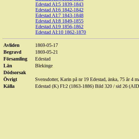
Edestad AI:5 1839-1843
Edestad AI:6 1842-1842
Edestad AI:7 1843-1848
Edestad AI:8 1849-1855
Edestad AI:9 1856-1862
Edestad AI:10 1862-1870
Avliden
1869-05-17
Begravd
1869-05-21
Församling
Edestad
Län
Blekinge
Dödsorsak
Övrigt
Svensdotter, Karin på nr 19 Edestad, änka, 75 år 4 
Källa
Edestad (K) FI:2 (1863-1886) Bild 320 / sid 26 (