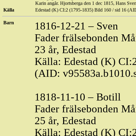
Karin angår.
Hjortsberga
den 1 dec 1815, Hans Sve
Källa
Edestad
(K) CI:2 (1795-1835) Bild 160 / sid 16 (
Barn
1816-12-21 – Sven
Fader frälsebonden Må
23 år, Edestad
Källa: Edestad (K) CI:
(AID: v95583a.b1010.
1818-11-10 – Botill
Fader frälsebonden Må
25 år, Edestad
Källa: Edestad (K) CI: