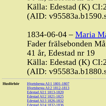
Källa: Edestad (K) CI:
(AID: v95583a.b1590.
1834-06-04 –
Maria Må
Fader frälsebonden Må
41 år, Edestad nr 19
Källa: Edestad (K) CI:
(AID: v95583a.b1880.
Husförhör
Hjortsberga AI:1 1801-1807
Hjortsberga AI:2 1812-1813
Edestad AI:1 1813-1820
Edestad AI:2 1821-1825
Edestad AI:3 1826-1832
Edestad AI:4 1832-1836