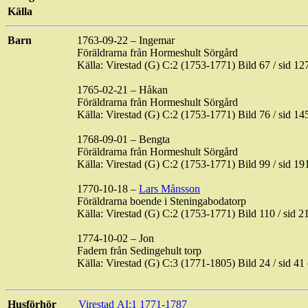
Källa
Barn
1763-09-22 – Ingemar
Föräldrarna från
Hormeshult
Sörgård
Källa:
Virestad
(G) C:2 (1753-1771) Bild
67 / sid
127
1765-02-21 – Håkan
Föräldrarna från
Hormeshult
Sörgård
Källa:
Virestad
(G) C:2 (1753-1771) Bild
76 / sid
145
1768-09-01 – Bengta
Föräldrarna från
Hormeshult
Sörgård
Källa:
Virestad
(G) C:2 (1753-1771) Bild
99 / sid
191
1770-10-18 –
Lars Månsson
Föräldrarna boende i
Steningabodatorp
Källa:
Virestad
(G) C:2 (1753-1771) Bild
110 / sid
21
1774-10-02 – Jon
Fadern från
Sedingehult
torp
Källa:
Virestad
(G) C:3 (1771-1805) Bild
24 / sid
41 
Husförhör
Virestad
AI:1 1771-1787