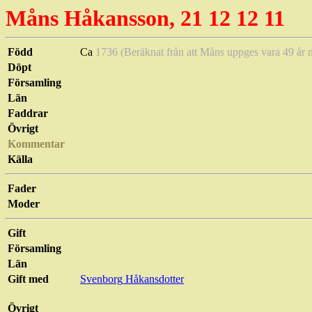
Måns
Håkansson
, 21 12 12 11
Född
Ca
1736 (Beräknat från att Måns uppges vara 49 år 
Döpt
Församling
Län
Faddrar
Övrigt
Kommentar
Källa
Fader
Moder
Gift
Församling
Län
Gift med
Svenborg
Håkansdotter
Övrigt