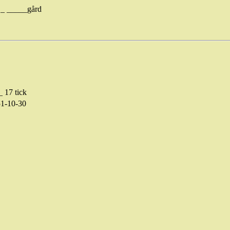
._ _____gård
 17 tick
1-10-30