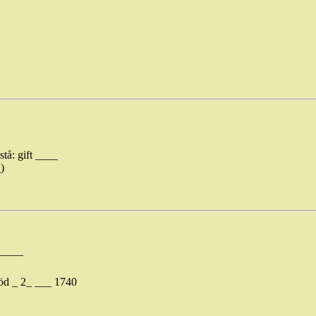
stå: gift ____
)
_____
öd _ 2_ ___ 1740