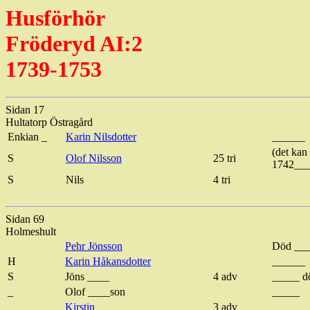
Husförhör
Fröderyd AI:2
1739-1753
Sidan 17
Hultatorp
Östragård
Enkian
_
Karin
Nilsdotter
______
(det kan 
S
Olof
Nilsson
25 tri
1742___
S
Nils
4 tri
Sidan 69
Holmeshult
Pehr Jönsson
Död __
H
Karin
Håkansdotter
______
S
Jöns ____
4
adv
_____ d
_
Olof ____son
_____
_
Kirstin
3
adv
__