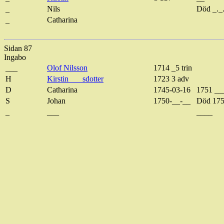
_
Nils
Död _._
_
Catharina
Sidan 87
Ingabo
___
Olof Nilsson
1714 _5 trin
H
Kirstin
___
sdotter
1723 3
adv
D
Catharina
1745-03-16
1751 ___
S
Johan
1750-__-__
Död
175
_
___
____