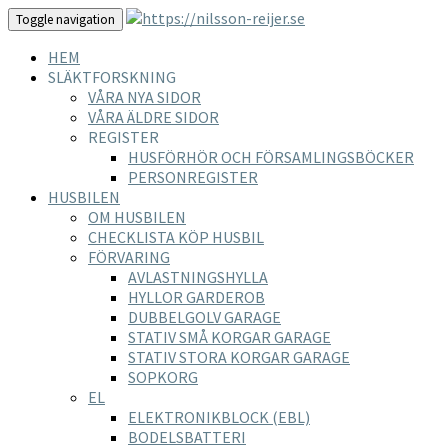
Toggle navigation
HEM
SLÄKTFORSKNING
VÅRA NYA SIDOR
VÅRA ÄLDRE SIDOR
REGISTER
HUSFÖRHÖR OCH FÖRSAMLINGSBÖCKER
PERSONREGISTER
HUSBILEN
OM HUSBILEN
CHECKLISTA KÖP HUSBIL
FÖRVARING
AVLASTNINGSHYLLA
HYLLOR GARDEROB
DUBBELGOLV GARAGE
STATIV SMÅ KORGAR GARAGE
STATIV STORA KORGAR GARAGE
SOPKORG
EL
ELEKTRONIKBLOCK (EBL)
BODELSBATTERI