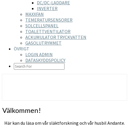
DC/DC-LADDARE
INVERTER
MAXXFAN
TEMERATURSENSORER
SOLCELLSPANEL
TOALETTVENTILATOR
ACKUMULATOR TRYCKVATTEN
GASOLUTRYMMET
ÖVRIGT
LOGIN ADMIN
DATASKYDDSPOLICY
SEARCH
ICON
https://nilsson-reijer.se
Välkommen!
Välkommen!
Här kan du läsa om vår släktforskning och vår husbil Andante.