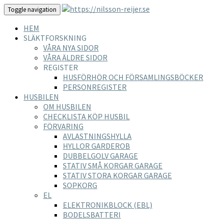
Toggle navigation
HEM
SLÄKTFORSKNING
VÅRA NYA SIDOR
VÅRA ÄLDRE SIDOR
REGISTER
HUSFÖRHÖR OCH FÖRSAMLINGSBÖCKER
PERSONREGISTER
HUSBILEN
OM HUSBILEN
CHECKLISTA KÖP HUSBIL
FÖRVARING
AVLASTNINGSHYLLA
HYLLOR GARDEROB
DUBBELGOLV GARAGE
STATIV SMÅ KORGAR GARAGE
STATIV STORA KORGAR GARAGE
SOPKORG
EL
ELEKTRONIKBLOCK (EBL)
BODELSBATTERI