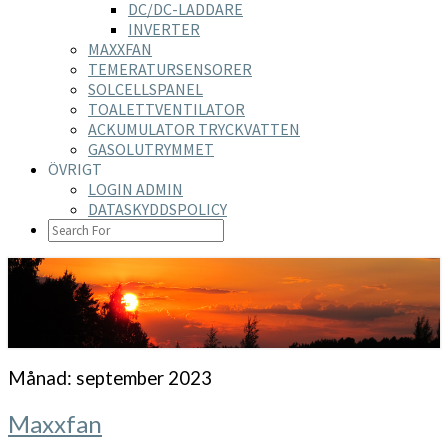
DC/DC-LADDARE
INVERTER
MAXXFAN
TEMERATURSENSORER
SOLCELLSPANEL
TOALETTVENTILATOR
ACKUMULATOR TRYCKVATTEN
GASOLUTRYMMET
ÖVRIGT
LOGIN ADMIN
DATASKYDDSPOLICY
SEARCH
ICON
https://nilsson-reijer.se
Månad:
september 2023
Maxxfan
Maxxfan