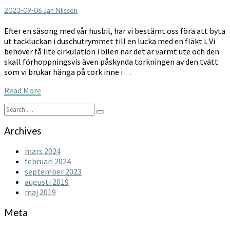
2023-09-06
Jan Nilsson
Efter en säsong med vår husbil, har vi bestämt oss föra att byta
ut tackluckan i duschutrymmet till en lucka med en fläkt i. Vi
behöver få lite cirkulation i bilen när det är varmt ute och den
skall förhoppningsvis även påskynda torkningen av den tvätt
som vi brukar hänga på tork inne i…
Read
Read More
More
Search
Search
for:
Archives
mars 2024
februari 2024
september 2023
augusti 2019
maj 2019
Meta