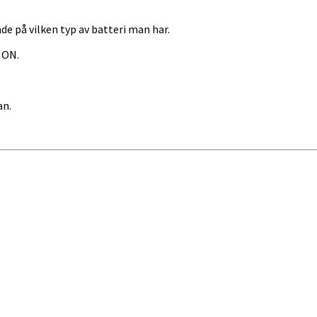
e på vilken typ av batteri man har.
a ON.
an.