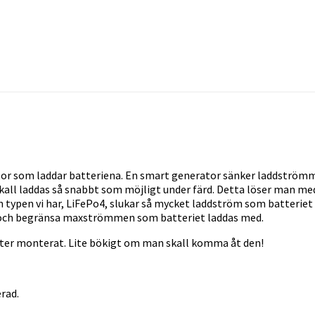
or som laddar batteriena. En smart generator sänker laddströmmen
 skall laddas så snabbt som möjligt under färd. Detta löser man med
typen vi har, LiFePo4, slukar så mycket laddström som batteriet k
e och begränsa maxströmmen som batteriet laddas med.
itter monterat. Lite bökigt om man skall komma åt den!
rad.