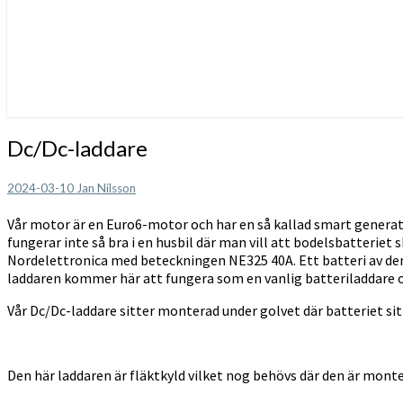
Dc/Dc-
Dc/Dc-laddare
laddare
2024-03-10
Jan Nilsson
Vår motor är en Euro6-motor och har en så kallad smart generat
fungerar inte så bra i en husbil där man vill att bodelsbatteriet
Nordelettronica med beteckningen NE325 40A. Ett batteri av den 
laddaren kommer här att fungera som en vanlig batteriladdar
Vår Dc/Dc-laddare sitter monterad under golvet där batteriet s
Den här laddaren är fläktkyld vilket nog behövs där den är monte