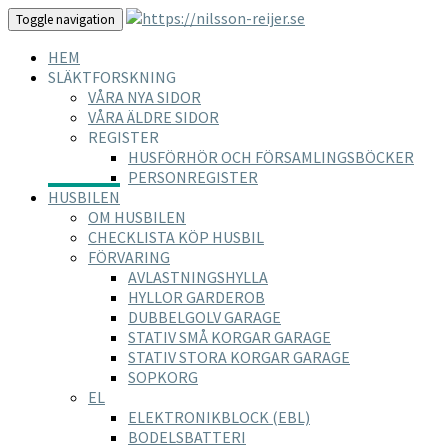
Toggle navigation
HEM
SLÄKTFORSKNING
VÅRA NYA SIDOR
VÅRA ÄLDRE SIDOR
REGISTER
HUSFÖRHÖR OCH FÖRSAMLINGSBÖCKER
PERSONREGISTER
HUSBILEN
OM HUSBILEN
CHECKLISTA KÖP HUSBIL
FÖRVARING
AVLASTNINGSHYLLA
HYLLOR GARDEROB
DUBBELGOLV GARAGE
STATIV SMÅ KORGAR GARAGE
STATIV STORA KORGAR GARAGE
SOPKORG
EL
ELEKTRONIKBLOCK (EBL)
BODELSBATTERI