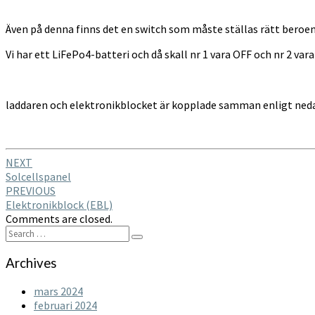
Även på denna finns det en switch som måste ställas rätt beroend
Vi har ett LiFePo4-batteri och då skall nr 1 vara OFF och nr 2 var
laddaren och elektronikblocket är kopplade samman enligt ned
Post
NEXT
Solcellspanel
navigation
PREVIOUS
Elektronikblock (EBL)
Comments are closed.
Search
Search
for:
Archives
mars 2024
februari 2024