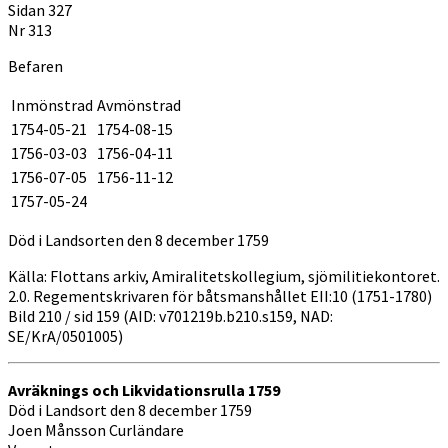
Sidan 327
Nr 313
Befaren
Inmönstrad
Avmönstrad
1754-05-21
1754-08-15
1756-03-03
1756-04-11
1756-07-05
1756-11-12
1757-05-24
Död i Landsorten den 8 december 1759
Källa: Flottans arkiv, Amiralitetskollegium, sjömilitiekontoret.
2.0. Regementskrivaren för båtsmanshållet EII:10 (1751-1780)
Bild 210 / sid 159 (AID: v701219b.b210.s159, NAD:
SE/KrA/0501005)
Avräknings och Likvidationsrulla 1759
Död i Landsort den 8 december 1759
Joen Månsson Curländare