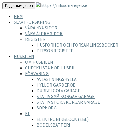
Toggle navigation
HEM
SLÄKTFORSKNING
VÅRA NYA SIDOR
VÅRA ÄLDRE SIDOR
REGISTER
HUSFÖRHÖR OCH FÖRSAMLINGSBÖCKER
PERSONREGISTER
HUSBILEN
OM HUSBILEN
CHECKLISTA KÖP HUSBIL
FÖRVARING
AVLASTNINGSHYLLA
HYLLOR GARDEROB
DUBBELGOLV GARAGE
STATIV SMÅ KORGAR GARAGE
STATIV STORA KORGAR GARAGE
SOPKORG
EL
ELEKTRONIKBLOCK (EBL)
BODELSBATTERI