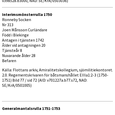
v398528.b3000, NAD: SE/KrA/0503036)
Interimsmönsterrulla 1750
Ronneby Socken
Nr 313
Joen Månsson Curländare
Född i Blekinge
Antagen i tjänsten 1742
Ålder vid antagningen 20
Tjänsteår 8
Nuvarande ålder 28
Befaren
Källa: Flottans arkiv, Amiralitetskollegium, sjömilitiekontoret.
2.0. Regementskrivaren för båtsmanshållet EIIIa1:2-3 (1750-
1751) Bild 77 / sid 72 (AID: v701227a.b77.s72, NAD:
SE/KrA/0501005)
Generalmantalsrulla 1751-1753