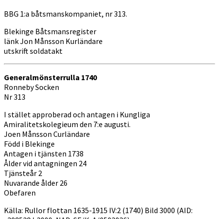
i
BBG 1:a båtsmanskompaniet, nr 313.
Ronneby
församling
Blekinge Båtsmansregister
länk Jon Månsson Kurländare
utskrift soldatakt
Generalmönsterrulla 1740
Ronneby Socken
Nr 313
I stället approberad och antagen i Kungliga
Amiralitetskolegieum den 7:e augusti.
Joen Månsson Curländare
Född i Blekinge
Antagen i tjänsten 1738
Ålder vid antagningen 24
Tjänsteår 2
Nuvarande ålder 26
Obefaren
Källa: Rullor flottan 1635-1915 IV:2 (1740) Bild 3000 (AID: