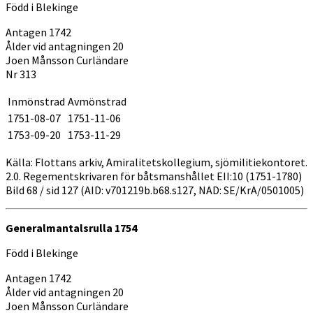
Född i Blekinge
Antagen 1742
Ålder vid antagningen 20
Joen Månsson Curländare
Nr 313
Inmönstrad
Avmönstrad
1751-08-07
1751-11-06
1753-09-20
1753-11-29
Källa: Flottans arkiv, Amiralitetskollegium, sjömilitiekontoret.
2.0. Regementskrivaren för båtsmanshållet EII:10 (1751-1780)
Bild 68 / sid 127 (AID: v701219b.b68.s127, NAD: SE/KrA/0501005)
Generalmantalsrulla 1754
Född i Blekinge
Antagen 1742
Ålder vid antagningen 20
Joen Månsson Curländare