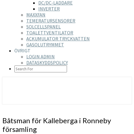
DC/DC-LADDARE
INVERTER
MAXXFAN
TEMERATURSENSORER
SOLCELLSPANEL
TOALETTVENTILATOR
ACKUMULATOR TRYCKVATTEN
GASOLUTRYMMET
ÖVRIGT
LOGIN ADMIN
DATASKYDDSPOLICY
SEARCH
ICON
https://nilsson-reijer.se
Båtsman
Båtsman för Kalleberga i Ronneby
för
församling
Kalleberga