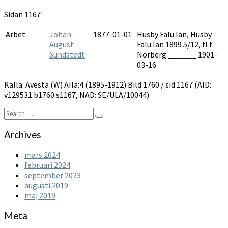
1895-
Sidan 1167
1912
Arbet
Johan
1877-01-01
Husby Falu län, Husby
August
Falu län 1899 5/12, fl t
Sundstedt
Norberg _______ 1901-
03-16
Källa: Avesta (W) AIIa:4 (1895-1912) Bild 1760 / sid 1167 (AID:
v129531.b1760.s1167, NAD: SE/ULA/10044)
Search
Search
for:
Archives
mars 2024
februari 2024
september 2023
augusti 2019
maj 2019
Meta