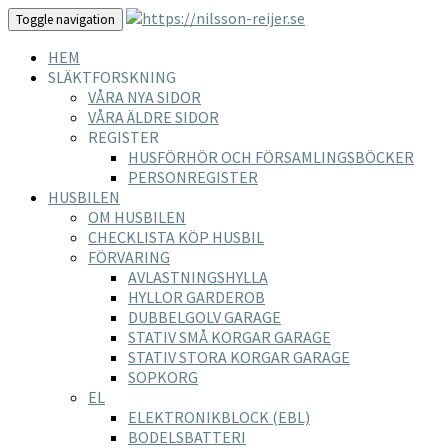
Toggle navigation
HEM
SLÄKTFORSKNING
VÅRA NYA SIDOR
VÅRA ÄLDRE SIDOR
REGISTER
HUSFÖRHÖR OCH FÖRSAMLINGSBÖCKER
PERSONREGISTER
HUSBILEN
OM HUSBILEN
CHECKLISTA KÖP HUSBIL
FÖRVARING
AVLASTNINGSHYLLA
HYLLOR GARDEROB
DUBBELGOLV GARAGE
STATIV SMÅ KORGAR GARAGE
STATIV STORA KORGAR GARAGE
SOPKORG
EL
ELEKTRONIKBLOCK (EBL)
BODELSBATTERI