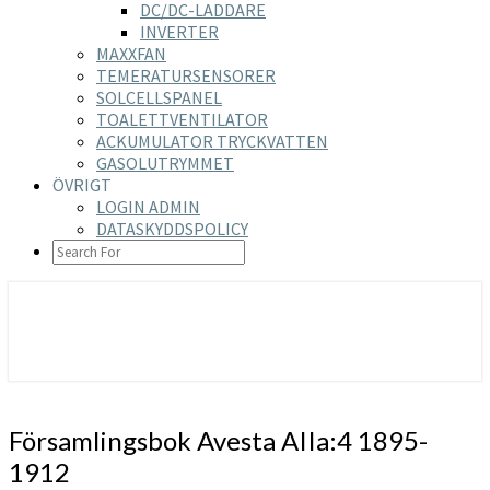
DC/DC-LADDARE
INVERTER
MAXXFAN
TEMERATURSENSORER
SOLCELLSPANEL
TOALETTVENTILATOR
ACKUMULATOR TRYCKVATTEN
GASOLUTRYMMET
ÖVRIGT
LOGIN ADMIN
DATASKYDDSPOLICY
SEARCH
ICON
https://nilsson-reijer.se
Församlingsbok
Församlingsbok Avesta AIIa:4 1895-
Avesta
1912
AIIa:4