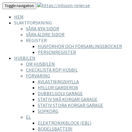
Toggle navigation
HEM
SLÄKTFORSKNING
VÅRA NYA SIDOR
VÅRA ÄLDRE SIDOR
REGISTER
HUSFÖRHÖR OCH FÖRSAMLINGSBÖCKER
PERSONREGISTER
HUSBILEN
OM HUSBILEN
CHECKLISTA KÖP HUSBIL
FÖRVARING
AVLASTNINGSHYLLA
HYLLOR GARDEROB
DUBBELGOLV GARAGE
STATIV SMÅ KORGAR GARAGE
STATIV STORA KORGAR GARAGE
SOPKORG
EL
ELEKTRONIKBLOCK (EBL)
BODELSBATTERI