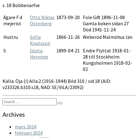
1916-
s. 18 Bobbenarfve
1944
Ägare F d
Otto Niklas
1873-09-20
Fole Gift 1896-11-08
mejerist
Österberg
Gamla boken sidan 27
Död 1941-11-24
Hustru
Sofia
1866-11-26
Weberöd Malmöhus län
Knutsson
S
Gösta
1899-04-21
Endre Flyttat 1918-01-
Henning
28 till Stockholm
Kungsholmen 1918-02-
02
Källa: Öja (I) AIIa:2 (1916-1944) Bild 310 / sid 18 (AID:
v233326.b310.s18, NAD: SE/ViLA/23092)
Search
Search
for:
Archives
mars 2024
februari 2024