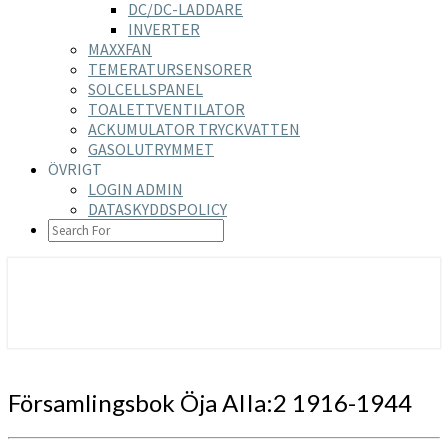
DC/DC-LADDARE
INVERTER
MAXXFAN
TEMERATURSENSORER
SOLCELLSPANEL
TOALETTVENTILATOR
ACKUMULATOR TRYCKVATTEN
GASOLUTRYMMET
ÖVRIGT
LOGIN ADMIN
DATASKYDDSPOLICY
SEARCH
ICON
https://nilsson-reijer.se
Församlingsbok
Församlingsbok Öja AIIa:2 1916-1944
Öja
AIIa:2