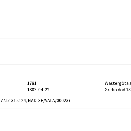
1781
Wästergöta s
1803-04-22
Grebo död 18
24977.b131.s124, NAD: SE/VALA/00023)