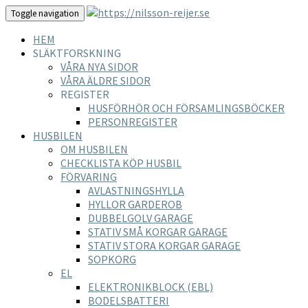
Toggle navigation
HEM
SLÄKTFORSKNING
VÅRA NYA SIDOR
VÅRA ÄLDRE SIDOR
REGISTER
HUSFÖRHÖR OCH FÖRSAMLINGSBÖCKER
PERSONREGISTER
HUSBILEN
OM HUSBILEN
CHECKLISTA KÖP HUSBIL
FÖRVARING
AVLASTNINGSHYLLA
HYLLOR GARDEROB
DUBBELGOLV GARAGE
STATIV SMÅ KORGAR GARAGE
STATIV STORA KORGAR GARAGE
SOPKORG
EL
ELEKTRONIKBLOCK (EBL)
BODELSBATTERI