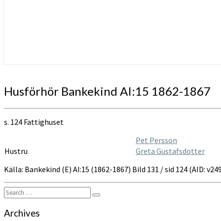
Husförhör
Husförhör Bankekind AI:15 1862-1867
Bankekind
AI:15
1862-
s. 124 Fattighuset
1867
Pet Persson
Hustru
Greta Gustafsdotter
Källa: Bankekind (E) AI:15 (1862-1867) Bild 131 / sid 124 (AID: v
Search
Search
for:
Archives