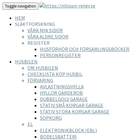
Toggle navigation
HEM
SLÄKTFORSKNING
VÅRA NYA SIDOR
VÅRA ÄLDRE SIDOR
REGISTER
HUSFÖRHÖR OCH FÖRSAMLINGSBÖCKER
PERSONREGISTER
HUSBILEN
OM HUSBILEN
CHECKLISTA KÖP HUSBIL
FÖRVARING
AVLASTNINGSHYLLA
HYLLOR GARDEROB
DUBBELGOLV GARAGE
STATIV SMÅ KORGAR GARAGE
STATIV STORA KORGAR GARAGE
SOPKORG
EL
ELEKTRONIKBLOCK (EBL)
BODELSBATTERI