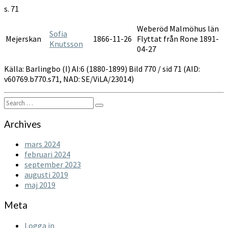
1880-
s. 71
1899
Weberöd Malmöhus län
Sofia
Mejerskan
1866-11-26
Flyttat från Rone 1891-
Knutsson
04-27
Källa: Barlingbo (I) AI:6 (1880-1899) Bild 770 / sid 71 (AID:
v60769.b770.s71, NAD: SE/ViLA/23014)
Search
Search
for:
Archives
mars 2024
februari 2024
september 2023
augusti 2019
maj 2019
Meta
Logga in