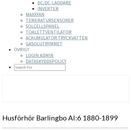
DC/DC-LADDARE
INVERTER
MAXXFAN
TEMERATURSENSORER
SOLCELLSPANEL
TOALETTVENTILATOR
ACKUMULATOR TRYCKVATTEN
GASOLUTRYMMET
ÖVRIGT
LOGIN ADMIN
DATASKYDDSPOLICY
SEARCH
ICON
https://nilsson-reijer.se
Husförhör
Husförhör Barlingbo AI:6 1880-1899
Barlingbo
AI:6