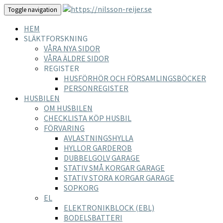
Toggle navigation
HEM
SLÄKTFORSKNING
VÅRA NYA SIDOR
VÅRA ÄLDRE SIDOR
REGISTER
HUSFÖRHÖR OCH FÖRSAMLINGSBÖCKER
PERSONREGISTER
HUSBILEN
OM HUSBILEN
CHECKLISTA KÖP HUSBIL
FÖRVARING
AVLASTNINGSHYLLA
HYLLOR GARDEROB
DUBBELGOLV GARAGE
STATIV SMÅ KORGAR GARAGE
STATIV STORA KORGAR GARAGE
SOPKORG
EL
ELEKTRONIKBLOCK (EBL)
BODELSBATTERI