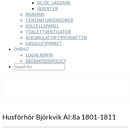
DC/DC-LADDARE
INVERTER
MAXXFAN
TEMERATURSENSORER
SOLCELLSPANEL
TOALETTVENTILATOR
ACKUMULATOR TRYCKVATTEN
GASOLUTRYMMET
ÖVRIGT
LOGIN ADMIN
DATASKYDDSPOLICY
SEARCH
ICON
https://nilsson-reijer.se
Husförhör
Husförhör Björkvik AI:8a 1801-1811
Björkvik
AI:8a