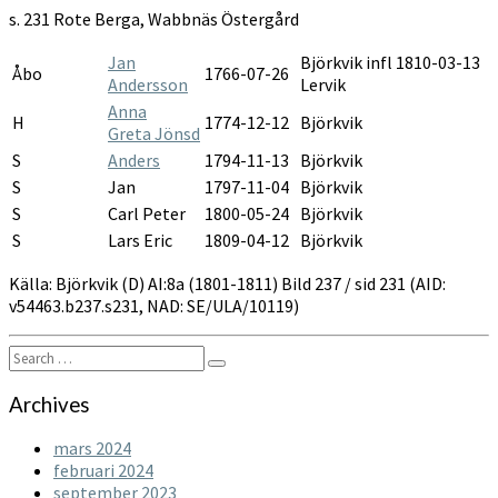
1801-
s. 231 Rote Berga, Wabbnäs Östergård
1811
Jan
Björkvik infl 1810-03-13
Åbo
1766-07-26
Andersson
Lervik
Anna
H
1774-12-12
Björkvik
Greta Jönsd
S
Anders
1794-11-13
Björkvik
S
Jan
1797-11-04
Björkvik
S
Carl Peter
1800-05-24
Björkvik
S
Lars Eric
1809-04-12
Björkvik
Källa: Björkvik (D) AI:8a (1801-1811) Bild 237 / sid 231 (AID:
v54463.b237.s231, NAD: SE/ULA/10119)
Search
Search
for:
Archives
mars 2024
februari 2024
september 2023