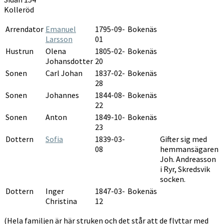
1856-
Kolleröd
1860
Arrendator
Emanuel
1795-09-
Bokenäs
Larsson
01
Hustrun
Olena
1805-02-
Bokenäs
Johansdotter
20
Sonen
Carl Johan
1837-02-
Bokenäs
28
Sonen
Johannes
1844-08-
Bokenäs
22
Sonen
Anton
1849-10-
Bokenäs
23
Dottern
Sofia
1839-03-
Gifter sig med
08
hemmansägaren
Joh. Andreasson
i Ryr, Skredsvik
socken.
Dottern
Inger
1847-03-
Bokenäs
Christina
12
(Hela familjen är här struken och det står att de flyttar med