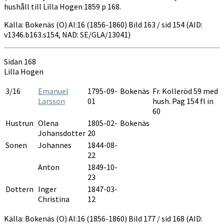
hushåll till Lilla Hogen 1859 p 168.
Källa: Bokenäs (O) AI:16 (1856-1860) Bild 163 / sid 154 (AID:
v1346.b163.s154, NAD: SE/GLA/13041)
Sidan 168
Lilla Hogen
3/16
Emanuel
1795-09-
Bokenäs
Fr. Kolleröd 59 med
Larsson
01
hush. Pag 154 fl in
60
Hustrun
Olena
1805-02-
Bokenäs
Johansdotter
20
Sonen
Johannes
1844-08-
22
Anton
1849-10-
23
Dottern
Inger
1847-03-
Christina
12
Källa: Bokenäs (O) AI:16 (1856-1860) Bild 177 / sid 168 (AID: