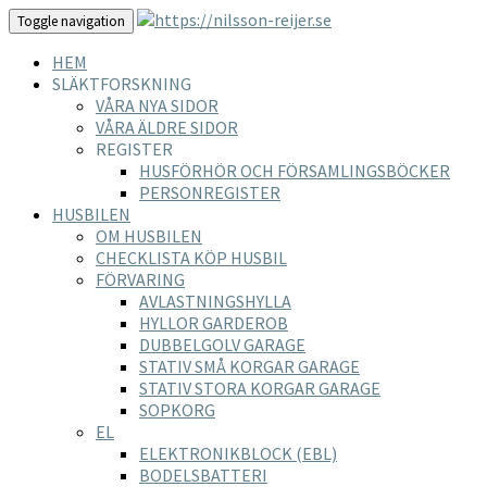
Toggle navigation
HEM
SLÄKTFORSKNING
VÅRA NYA SIDOR
VÅRA ÄLDRE SIDOR
REGISTER
HUSFÖRHÖR OCH FÖRSAMLINGSBÖCKER
PERSONREGISTER
HUSBILEN
OM HUSBILEN
CHECKLISTA KÖP HUSBIL
FÖRVARING
AVLASTNINGSHYLLA
HYLLOR GARDEROB
DUBBELGOLV GARAGE
STATIV SMÅ KORGAR GARAGE
STATIV STORA KORGAR GARAGE
SOPKORG
EL
ELEKTRONIKBLOCK (EBL)
BODELSBATTERI