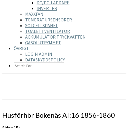
DC/DC-LADDARE
INVERTER
MAXXFAN
TEMERATURSENSORER
SOLCELLSPANEL
TOALETTVENTILATOR
ACKUMULATOR TRYCKVATTEN
GASOLUTRYMMET
ÖVRIGT
LOGIN ADMIN
DATASKYDDSPOLICY
SEARCH
ICON
https://nilsson-reijer.se
Husförhör
Husförhör Bokenäs AI:16 1856-1860
Bokenäs
AI:16
Sidan 154