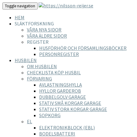
Toggle navigation
HEM
SLÄKTFORSKNING
VÅRA NYA SIDOR
VÅRA ÄLDRE SIDOR
REGISTER
HUSFÖRHÖR OCH FÖRSAMLINGSBÖCKER
PERSONREGISTER
HUSBILEN
OM HUSBILEN
CHECKLISTA KÖP HUSBIL
FÖRVARING
AVLASTNINGSHYLLA
HYLLOR GARDEROB
DUBBELGOLV GARAGE
STATIV SMÅ KORGAR GARAGE
STATIV STORA KORGAR GARAGE
SOPKORG
EL
ELEKTRONIKBLOCK (EBL)
BODELSBATTERI