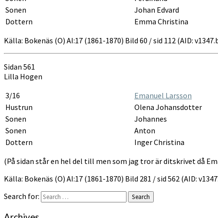
Sonen
Johan Edvard
Dottern
Emma Christina
Källa: Bokenäs (O) AI:17 (1861-1870) Bild 60 / sid 112 (AID: v134
Sidan 561
Lilla Hogen
3/16
Emanuel Larsson
Hustrun
Olena Johansdotter
Sonen
Johannes
Sonen
Anton
Dottern
Inger Christina
(På sidan står en hel del till men som jag tror är ditskrivet då E
Källa: Bokenäs (O) AI:17 (1861-1870) Bild 281 / sid 562 (AID: v13
Search for:
Search
Archives