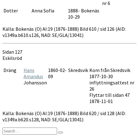
nr 6
Dotter
Anna Sofia
1888-
Bokenäs
10-29
Källa: Bokenäs (O) AI:19 (1876-1888) Bild 610 / sid 126 (AID:
v1349a.b610.s126, NAD: SE/GLA/13041)
Sidan 127
Eskilsröd
Dräng
Hans
1860-02-
Skredsvik
Kom från Skredsvik
Amandus
09
1877-10-30
Johansson
inflyttningsattest nr
26
Flyttar till sidan 47
1878-11-01
Källa: Bokenäs (O) AI:19 (1876-1888) Bild 620 / sid 128 (AID:
v1349a.b620.s128, NAD: SE/GLA/13041)
Search
Search
for: