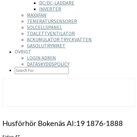
DC/DC-LADDARE
INVERTER
MAXXFAN
TEMERATURSENSORER
SOLCELLSPANEL
TOALETTVENTILATOR
ACKUMULATOR TRYCKVATTEN
GASOLUTRYMMET
ÖVRIGT
LOGIN ADMIN
DATASKYDDSPOLICY
SEARCH
ICON
https://nilsson-reijer.se
Husförhör
Husförhör Bokenäs AI:19 1876-1888
Bokenäs
AI:19
Sidan 47