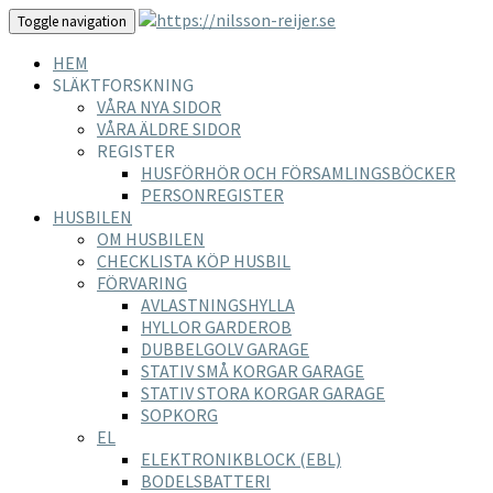
Toggle navigation
HEM
SLÄKTFORSKNING
VÅRA NYA SIDOR
VÅRA ÄLDRE SIDOR
REGISTER
HUSFÖRHÖR OCH FÖRSAMLINGSBÖCKER
PERSONREGISTER
HUSBILEN
OM HUSBILEN
CHECKLISTA KÖP HUSBIL
FÖRVARING
AVLASTNINGSHYLLA
HYLLOR GARDEROB
DUBBELGOLV GARAGE
STATIV SMÅ KORGAR GARAGE
STATIV STORA KORGAR GARAGE
SOPKORG
EL
ELEKTRONIKBLOCK (EBL)
BODELSBATTERI