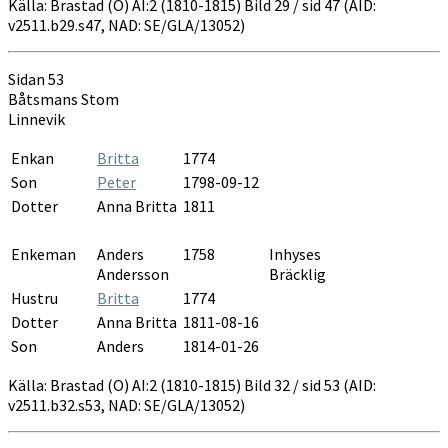
Källa: Brastad (O) AI:2 (1810-1815) Bild 29 / sid 47 (AID:
v2511.b29.s47, NAD: SE/GLA/13052)
Sidan 53
Båtsmans Stom
Linnevik
Enkan
Britta
1774
Son
Peter
1798-09-12
Dotter
Anna Britta
1811
Enkeman
Anders
1758
Inhyses
Andersson
Bräcklig
Hustru
Britta
1774
Dotter
Anna Britta
1811-08-16
Son
Anders
1814-01-26
Källa: Brastad (O) AI:2 (1810-1815) Bild 32 / sid 53 (AID:
v2511.b32.s53, NAD: SE/GLA/13052)