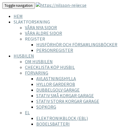
Toggle navigation
HEM
SLÄKTFORSKNING
VÅRA NYA SIDOR
VÅRA ÄLDRE SIDOR
REGISTER
HUSFÖRHÖR OCH FÖRSAMLINGSBÖCKER
PERSONREGISTER
HUSBILEN
OM HUSBILEN
CHECKLISTA KÖP HUSBIL
FÖRVARING
AVLASTNINGSHYLLA
HYLLOR GARDEROB
DUBBELGOLV GARAGE
STATIV SMÅ KORGAR GARAGE
STATIV STORA KORGAR GARAGE
SOPKORG
EL
ELEKTRONIKBLOCK (EBL)
BODELSBATTERI