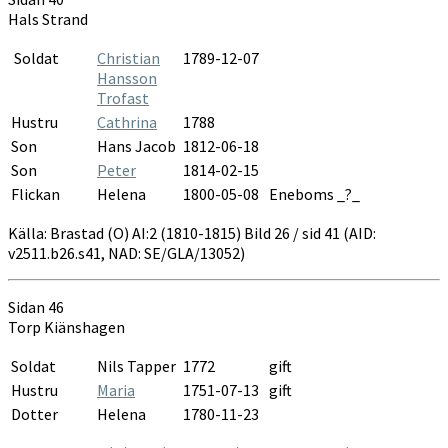
1810-
Hals Strand
1815
Soldat
Christian
1789-12-07
Hansson
Trofast
Hustru
Cathrina
1788
Son
Hans Jacob
1812-06-18
Son
Peter
1814-02-15
Flickan
Helena
1800-05-08
Eneboms _?_
Källa: Brastad (O) AI:2 (1810-1815) Bild 26 / sid 41 (AID:
v2511.b26.s41, NAD: SE/GLA/13052)
Sidan 46
Torp Kiänshagen
Soldat
Nils Tapper
1772
gift
Hustru
Maria
1751-07-13
gift
Dotter
Helena
1780-11-23