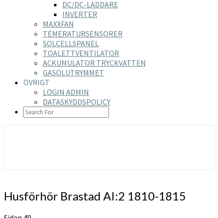
DC/DC-LADDARE
INVERTER
MAXXFAN
TEMERATURSENSORER
SOLCELLSPANEL
TOALETTVENTILATOR
ACKUMULATOR TRYCKVATTEN
GASOLUTRYMMET
ÖVRIGT
LOGIN ADMIN
DATASKYDDSPOLICY
SEARCH
ICON
https://nilsson-reijer.se
Husförhör
Husförhör Brastad AI:2 1810-1815
Brastad
AI:2
Sidan 40