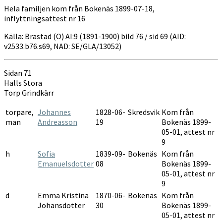
Hela familjen kom från Bokenäs 1899-07-18,
inflyttningsattest nr 16
Källa: Brastad (O) AI:9 (1891-1900) bild 76 / sid 69 (AID:
v2533.b76.s69, NAD: SE/GLA/13052)
Sidan 71
Halls Stora
Torp Grindkärr
torpare,
Johannes
1828-06-
Skredsvik
Kom från
man
Andreasson
19
Bokenäs 1899-
05-01, attest nr
9
h
Sofia
1839-09-
Bokenäs
Kom från
Emanuelsdotter
08
Bokenäs 1899-
05-01, attest nr
9
d
Emma Kristina
1870-06-
Bokenäs
Kom från
Johansdotter
30
Bokenäs 1899-
05-01, attest nr