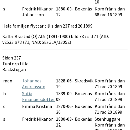
10
s
Fredrik Nikanor
1880-03-
Bokenäs
Kom från sidan
Johansson
12
68 rad 16 1899
Hela familjen flyttar till sidan 237 rad 20 1899
Källa: Brastad (O) AI:9 (1891-1900) bild 78 / sid 71 (AID:
v2533.b78.s71, NAD: SE/GLA/13052)
Sidan 237
Tuntorp Lilla
Backstugan
man
Johannes
1828-06-
Skredsvik
Kom från sidan
Andreasson
19
71 rad 20 1899
h
Sofia
1839-09-
Bokenäs
Kom från sidan
Emanuelsdotter
08
71 rad 20 1899
d
Emma Kristina
1870-06-
Bokenäs
Kom från sidan
30
71 rad 20 1899
s
Fredrik Nikanor
1880-03-
Bokenäs
Stenhuggare
12
Kom från sidan