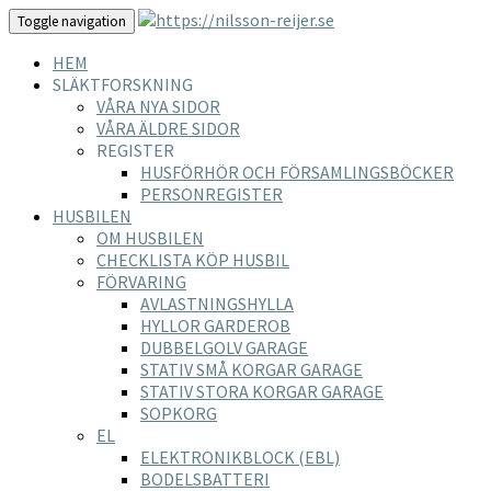
Toggle navigation
HEM
SLÄKTFORSKNING
VÅRA NYA SIDOR
VÅRA ÄLDRE SIDOR
REGISTER
HUSFÖRHÖR OCH FÖRSAMLINGSBÖCKER
PERSONREGISTER
HUSBILEN
OM HUSBILEN
CHECKLISTA KÖP HUSBIL
FÖRVARING
AVLASTNINGSHYLLA
HYLLOR GARDEROB
DUBBELGOLV GARAGE
STATIV SMÅ KORGAR GARAGE
STATIV STORA KORGAR GARAGE
SOPKORG
EL
ELEKTRONIKBLOCK (EBL)
BODELSBATTERI