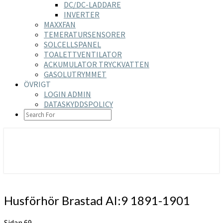
DC/DC-LADDARE
INVERTER
MAXXFAN
TEMERATURSENSORER
SOLCELLSPANEL
TOALETTVENTILATOR
ACKUMULATOR TRYCKVATTEN
GASOLUTRYMMET
ÖVRIGT
LOGIN ADMIN
DATASKYDDSPOLICY
SEARCH
ICON
https://nilsson-reijer.se
Husförhör
Husförhör Brastad AI:9 1891-1901
Brastad
AI:9
Sidan 69