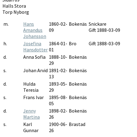
1891-
Halls Stora
1901
Torp Nyborg
m.
Hans
1860-02-
Bokenäs
Snickare
Amandus
09
Gift 1888-03-09
Johansson
h.
Josefina
1864-01-
Bro
Gift 1888-03-09
Hansdotter
01
d.
Anna Sofia
1888-10-
Bokenäs
29
s.
Johan Arvid
1891-02-
Bokenäs
13
d.
Hulda
1893-05-
Bokenäs
Teresia
29
s.
Frans Ivar
1895-08-
Bokenäs
05
d.
Jenny
1898-02-
Bokenäs
Martina
26
s.
Karl
1900-06-
Brastad
Gunnar
26