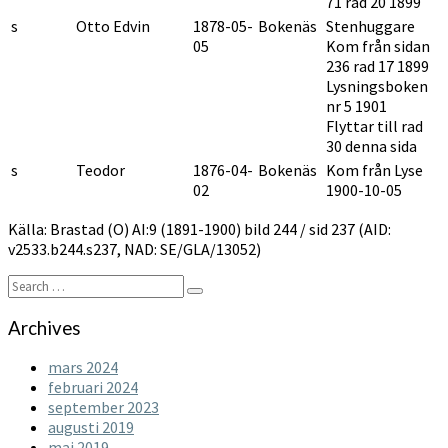
71 rad 20 1899
s
Otto Edvin
1878-05-
Bokenäs
Stenhuggare
05
Kom från sidan
236 rad 17 1899
Lysningsboken
nr 5 1901
Flyttar till rad
30 denna sida
s
Teodor
1876-04-
Bokenäs
Kom från Lyse
02
1900-10-05
Källa: Brastad (O) AI:9 (1891-1900) bild 244 / sid 237 (AID:
v2533.b244.s237, NAD: SE/GLA/13052)
Search
Search
for:
Archives
mars 2024
februari 2024
september 2023
augusti 2019
maj 2019