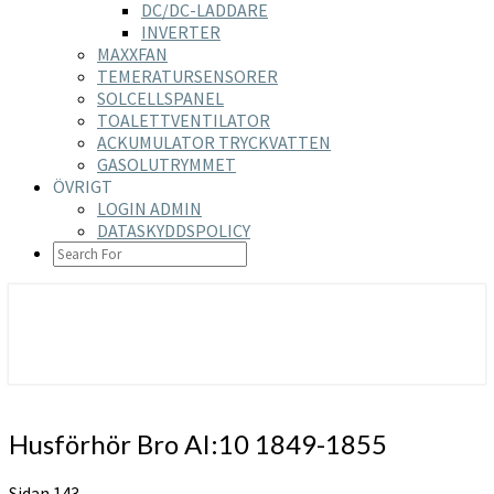
DC/DC-LADDARE
INVERTER
MAXXFAN
TEMERATURSENSORER
SOLCELLSPANEL
TOALETTVENTILATOR
ACKUMULATOR TRYCKVATTEN
GASOLUTRYMMET
ÖVRIGT
LOGIN ADMIN
DATASKYDDSPOLICY
SEARCH
ICON
https://nilsson-reijer.se
Husförhör
Husförhör Bro AI:10 1849-1855
Bro
AI:10
Sidan 143