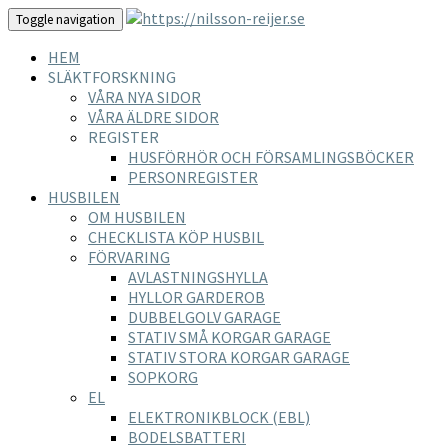
Toggle navigation
HEM
SLÄKTFORSKNING
VÅRA NYA SIDOR
VÅRA ÄLDRE SIDOR
REGISTER
HUSFÖRHÖR OCH FÖRSAMLINGSBÖCKER
PERSONREGISTER
HUSBILEN
OM HUSBILEN
CHECKLISTA KÖP HUSBIL
FÖRVARING
AVLASTNINGSHYLLA
HYLLOR GARDEROB
DUBBELGOLV GARAGE
STATIV SMÅ KORGAR GARAGE
STATIV STORA KORGAR GARAGE
SOPKORG
EL
ELEKTRONIKBLOCK (EBL)
BODELSBATTERI