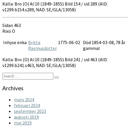
Källa: Bro (O) AI:10 (1849-1855) Bild 154 / sid 289 (AID:
v1299.b154.s289, NAD: SE/GLA/13058)
Sidan 463
Rixö Ö
Inhyse enka
Britta
1775-06-02
Död 1854-03-08, 78 år
Rasmusdotter
gammal
Källa: Bro (O) AI:10 (1849-1855) Bild 241 / sid 463 (AID:
v1299.b241.s463, NAD: SE/GLA/13058)
Search
Search
for:
Archives
mars 2024
februari 2024
september 2023
augusti 2019
maj 2019