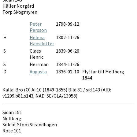
1849-
Häller Norgård
1855
Torp Skogmyren
Peter
1798-09-12
Persson
H
Helena
1802-11-26
Hansdotter
S
Claes
1839-06-26
Henric
S
Herrman
1844-11-26
D
Augusta
1836-02-10
Flyttar till Mellberg
1844
Källa: Bro (O) AI:10 (1849-1855) Bild 81 / sid 143 (AID:
v1299.b81.s143, NAD: SE/GLA/13058)
Sidan 151
Mellberg
Soldat Stom Strandhagen
Rote 101