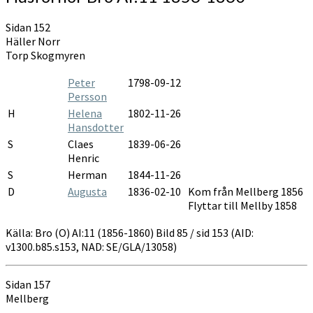
Sidan 152
Häller Norr
Torp Skogmyren
Peter
1798-09-12
Persson
H
Helena
1802-11-26
Hansdotter
S
Claes
1839-06-26
Henric
S
Herman
1844-11-26
D
Augusta
1836-02-10
Kom från Mellberg 1856
Flyttar till Mellby 1858
Källa: Bro (O) AI:11 (1856-1860) Bild 85 / sid 153 (AID:
v1300.b85.s153, NAD: SE/GLA/13058)
Sidan 157
Mellberg