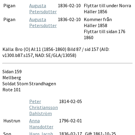
Pigan
Augusta
1836-02-10
Flyttar till under Norra
Petersdotter
Häller 1856
Pigan
Augusta
1836-02-10
Kommer från
Petersdotter
Häller 1858
Flyttar till sidan 176
1860
Källa: Bro (O) AI:11 (1856-1860) Bild 87 / sid 157 (AID:
v1300.b87.s157, NAD: SE/GLA/13058)
Sidan 159
Mellberg
Soldat Stom Strandhagen
Rote 101
Peter
1814-02-05
Christiansson
Dahlström
Hustrun
Anna
1796-02-01
Hansdotter
Son
Hans Jacob
1836-02-17
Gift 1861-10-25