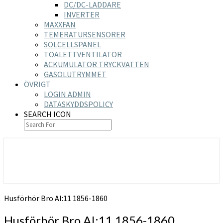
DC/DC-LADDARE
INVERTER
MAXXFAN
TEMERATURSENSORER
SOLCELLSPANEL
TOALETTVENTILATOR
ACKUMULATOR TRYCKVATTEN
GASOLUTRYMMET
ÖVRIGT
LOGIN ADMIN
DATASKYDDSPOLICY
SEARCH ICON
https://nilsson-reijer.se
Husförhör Bro AI:11 1856-1860
Husförhör Bro AI:11 1856-1860