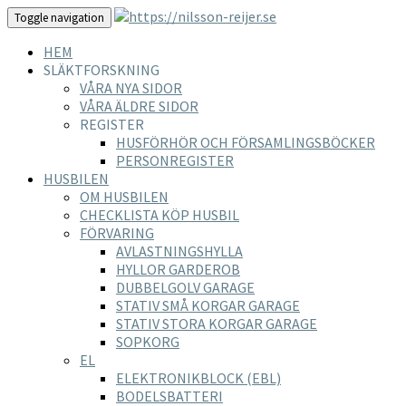
Toggle navigation
HEM
SLÄKTFORSKNING
VÅRA NYA SIDOR
VÅRA ÄLDRE SIDOR
REGISTER
HUSFÖRHÖR OCH FÖRSAMLINGSBÖCKER
PERSONREGISTER
HUSBILEN
OM HUSBILEN
CHECKLISTA KÖP HUSBIL
FÖRVARING
AVLASTNINGSHYLLA
HYLLOR GARDEROB
DUBBELGOLV GARAGE
STATIV SMÅ KORGAR GARAGE
STATIV STORA KORGAR GARAGE
SOPKORG
EL
ELEKTRONIKBLOCK (EBL)
BODELSBATTERI