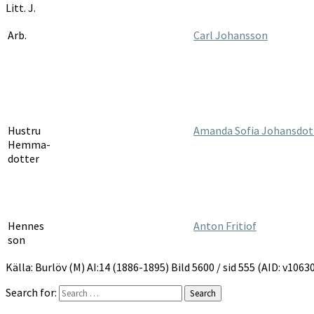
Litt. J.
Arb.
Carl Johansson
Hustru
Amanda Sofia Johansdot
Hemma-
dotter
Hennes
Anton Fritiof
son
Källa: Burlöv (M) AI:14 (1886-1895) Bild 5600 / sid 555 (AID: v10
Search for:
Search