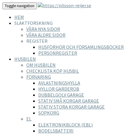
Toggle navigation
HEM
SLÄKTFORSKNING
VÅRA NYA SIDOR
VÅRA ÄLDRE SIDOR
REGISTER
HUSFÖRHÖR OCH FÖRSAMLINGSBÖCKER
PERSONREGISTER
HUSBILEN
OM HUSBILEN
CHECKLISTA KÖP HUSBIL
FÖRVARING
AVLASTNINGSHYLLA
HYLLOR GARDEROB
DUBBELGOLV GARAGE
STATIV SMÅ KORGAR GARAGE
STATIV STORA KORGAR GARAGE
SOPKORG
EL
ELEKTRONIKBLOCK (EBL)
BODELSBATTERI