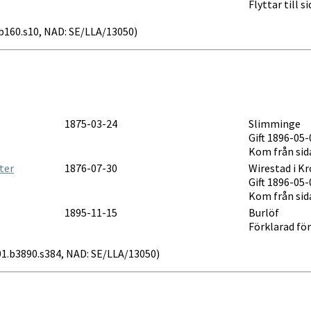
Flyttar till 
1.b160.s10, NAD: SE/LLA/13050)
1875-03-24
Slimminge
Gift 1896-05-
Kom från sid
ter
1876-07-30
Wirestad i K
Gift 1896-05-
Kom från sid
1895-11-15
Burlöf
Förklarad fö
6301.b3890.s384, NAD: SE/LLA/13050)