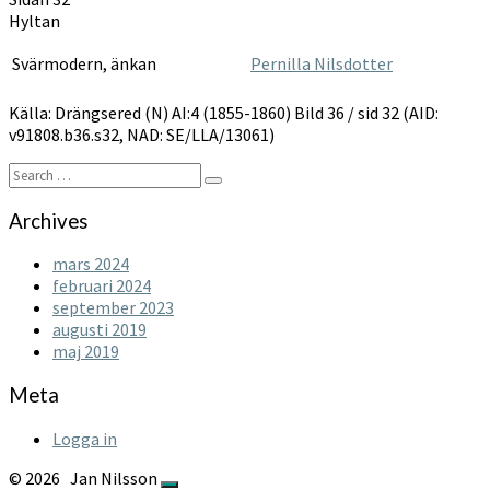
1855-
Hyltan
1860
Svärmodern, änkan
Pernilla Nilsdotter
Källa: Drängsered (N) AI:4 (1855-1860) Bild 36 / sid 32 (AID:
v91808.b36.s32, NAD: SE/LLA/13061)
Search
Search
for:
Archives
mars 2024
februari 2024
september 2023
augusti 2019
maj 2019
Meta
Logga in
© 2026
Jan Nilsson