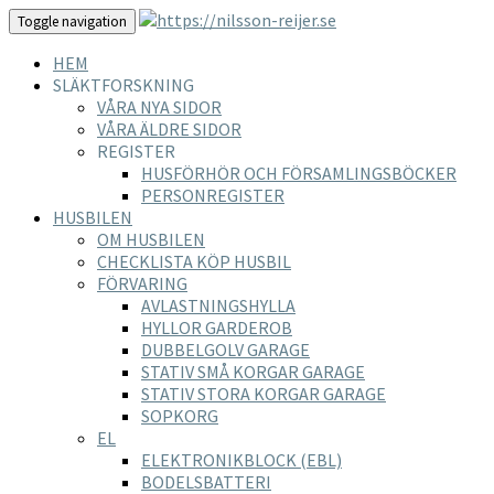
Toggle navigation
HEM
SLÄKTFORSKNING
VÅRA NYA SIDOR
VÅRA ÄLDRE SIDOR
REGISTER
HUSFÖRHÖR OCH FÖRSAMLINGSBÖCKER
PERSONREGISTER
HUSBILEN
OM HUSBILEN
CHECKLISTA KÖP HUSBIL
FÖRVARING
AVLASTNINGSHYLLA
HYLLOR GARDEROB
DUBBELGOLV GARAGE
STATIV SMÅ KORGAR GARAGE
STATIV STORA KORGAR GARAGE
SOPKORG
EL
ELEKTRONIKBLOCK (EBL)
BODELSBATTERI