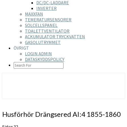
DC/DC-LADDARE
INVERTER
MAXXFAN
TEMERATURSENSORER
SOLCELLSPANEL
TOALETTVENTILATOR
ACKUMULATOR TRYCKVATTEN
GASOLUTRYMMET
ÖVRIGT
LOGIN ADMIN
DATASKYDDSPOLICY
SEARCH
ICON
https://nilsson-reijer.se
Husförhör
Husförhör Drängsered AI:4 1855-1860
Drängsered
AI:4
Sidan 32