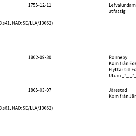
1755-12-11
Lefvalundam
utfattig
b23.s41, NAD: SE/LLA/13062)
1802-09-30
Ronneby
Kom från Ed
Flyttar till 
Utom _?_ _?_
1805-03-07
Järestad
Kom från Jär
b33.s61, NAD: SE/LLA/13062)