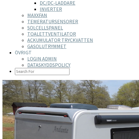
DC/DC-LADDARE
INVERTER
MAXXFAN
TEMERATURSENSORER
SOLCELLSPANEL
TOALETTVENTILATOR
ACKUMULATOR TRYCKVATTEN
GASOLUTRYMMET
ÖVRIGT
LOGIN ADMIN
DATASKYDDSPOLICY
SEARCH
ICON
https://nilsson-reijer.se