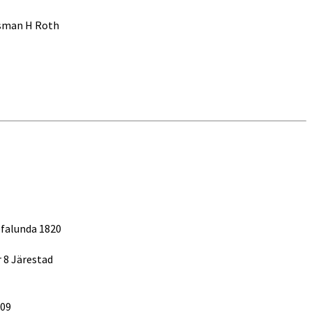
tsman H Roth
Lefalunda 1820
r 8 Järestad
-09