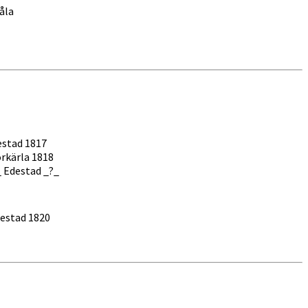
åla
estad 1817
Förkärla 1818
 Edestad _?_
estad 1820