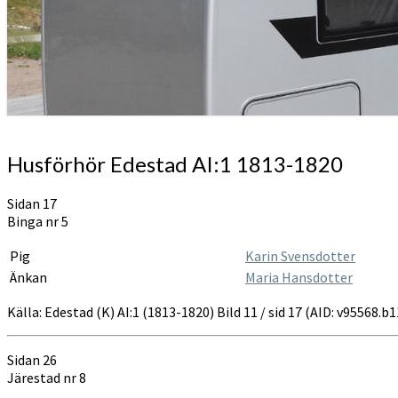
Husförhör
Husförhör Edestad AI:1 1813-1820
Edestad
AI:1
Sidan 17
1813-
Binga nr 5
1820
Pig
Karin Svensdotter
Änkan
Maria Hansdotter
Källa: Edestad (K) AI:1 (1813-1820) Bild 11 / sid 17 (AID: v95568.
Sidan 26
Järestad nr 8