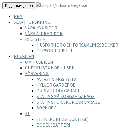
Toggle navigation
HEM
SLÄKTFORSKNING
VÅRA NYA SIDOR
VÅRA ÄLDRE SIDOR
REGISTER
HUSFÖRHÖR OCH FÖRSAMLINGSBÖCKER
PERSONREGISTER
HUSBILEN
OM HUSBILEN
CHECKLISTA KÖP HUSBIL
FÖRVARING
AVLASTNINGSHYLLA
HYLLOR GARDEROB
DUBBELGOLV GARAGE
STATIV SMÅ KORGAR GARAGE
STATIV STORA KORGAR GARAGE
SOPKORG
EL
ELEKTRONIKBLOCK (EBL)
BODELSBATTERI