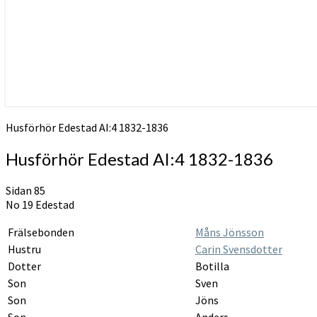
Husförhör Edestad AI:4 1832-1836
Husförhör Edestad AI:4 1832-1836
Sidan 85
No 19 Edestad
Frälsebonden
Måns Jönsson
Hustru
Carin Svensdotter
Dotter
Botilla
Son
Sven
Son
Jöns
Son
Anders