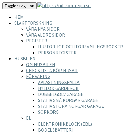
Toggle navigation
HEM
SLÄKTFORSKNING
VÅRA NYA SIDOR
VÅRA ÄLDRE SIDOR
REGISTER
HUSFÖRHÖR OCH FÖRSAMLINGSBÖCKER
PERSONREGISTER
HUSBILEN
OM HUSBILEN
CHECKLISTA KÖP HUSBIL
FÖRVARING
AVLASTNINGSHYLLA
HYLLOR GARDEROB
DUBBELGOLV GARAGE
STATIV SMÅ KORGAR GARAGE
STATIV STORA KORGAR GARAGE
SOPKORG
EL
ELEKTRONIKBLOCK (EBL)
BODELSBATTERI