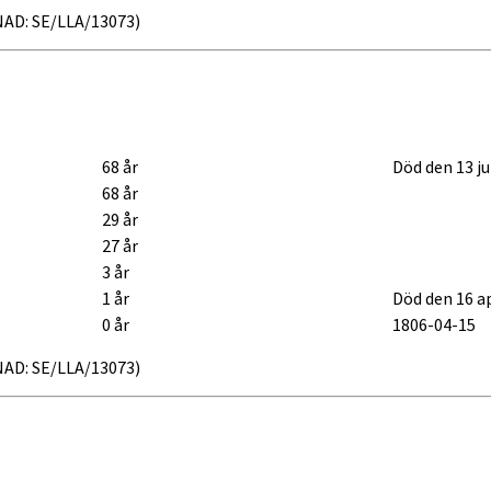
 NAD: SE/LLA/13073)
68 år
Död den 13 ju
68 år
29 år
27 år
3 år
1 år
Död den 16 ap
0 år
1806-04-15
 NAD: SE/LLA/13073)