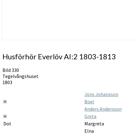
Husförhör
Husförhör Everlöv AI:2 1803-1813
Everlöv
AI:2
Bild 330
1803-
Tegelvångshuset
1813
1803
Jöns Johansson
H
Boel
Anders Andersson
H
Greta
Dot
Margreta
Elna