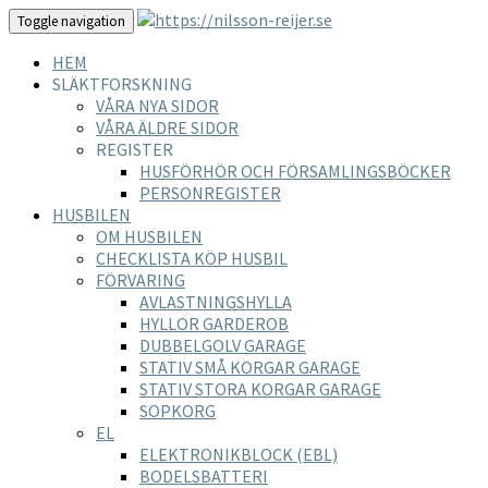
Toggle navigation
HEM
SLÄKTFORSKNING
VÅRA NYA SIDOR
VÅRA ÄLDRE SIDOR
REGISTER
HUSFÖRHÖR OCH FÖRSAMLINGSBÖCKER
PERSONREGISTER
HUSBILEN
OM HUSBILEN
CHECKLISTA KÖP HUSBIL
FÖRVARING
AVLASTNINGSHYLLA
HYLLOR GARDEROB
DUBBELGOLV GARAGE
STATIV SMÅ KORGAR GARAGE
STATIV STORA KORGAR GARAGE
SOPKORG
EL
ELEKTRONIKBLOCK (EBL)
BODELSBATTERI