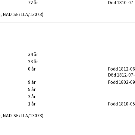
72 år
Död 1810-07
30, NAD: SE/LLA/13073)
34 år
33 år
0 år
Född 1812-06
Död 1812-07
9 år
Född 1802-09
5 år
3 år
1 år
Född 1810-05
40, NAD: SE/LLA/13073)