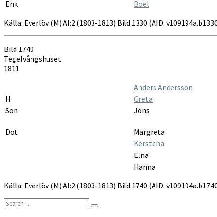
Enk
Boel
Källa: Everlöv (M) AI:2 (1803-1813) Bild 1330 (AID: v109194a.b13
Bild 1740
Tegelvångshuset
1811
Anders Andersson
H
Greta
Son
Jöns
Dot
Margreta
Kerstena
Elna
Hanna
Källa: Everlöv (M) AI:2 (1803-1813) Bild 1740 (AID: v109194a.b17
Search
Search
for: