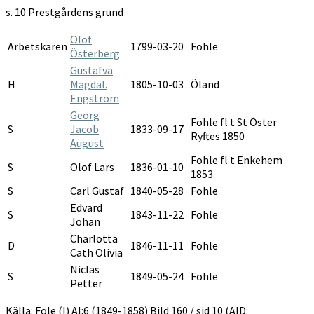
1849-
s. 10 Prestgårdens grund
1858
Olof
Arbetskaren
1799-03-20
Fohle
Österberg
Gustafva
H
Magdal.
1805-10-03
Öland
Engström
Georg
Fohle fl t St Öster
S
Jacob
1833-09-17
Ryftes 1850
August
Fohle fl t Enkehem
S
Olof Lars
1836-01-10
1853
S
Carl Gustaf
1840-05-28
Fohle
Edvard
S
1843-11-22
Fohle
Johan
Charlotta
D
1846-11-11
Fohle
Cath Olivia
Niclas
S
1849-05-24
Fohle
Petter
Källa: Fole (I) AI:6 (1849-1858) Bild 160 / sid 10 (AID: