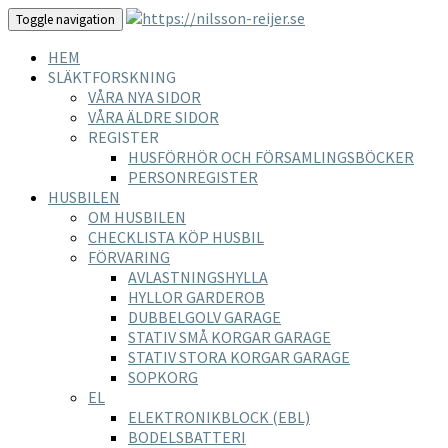
Toggle navigation
HEM
SLÄKTFORSKNING
VÅRA NYA SIDOR
VÅRA ÄLDRE SIDOR
REGISTER
HUSFÖRHÖR OCH FÖRSAMLINGSBÖCKER
PERSONREGISTER
HUSBILEN
OM HUSBILEN
CHECKLISTA KÖP HUSBIL
FÖRVARING
AVLASTNINGSHYLLA
HYLLOR GARDEROB
DUBBELGOLV GARAGE
STATIV SMÅ KORGAR GARAGE
STATIV STORA KORGAR GARAGE
SOPKORG
EL
ELEKTRONIKBLOCK (EBL)
BODELSBATTERI