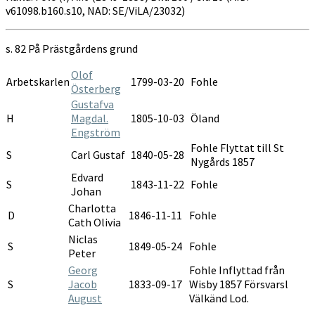
v61098.b160.s10, NAD: SE/ViLA/23032)
s. 82 På Prästgårdens grund
Olof
Arbetskarlen
1799-03-20
Fohle
Österberg
Gustafva
H
Magdal.
1805-10-03
Öland
Engström
Fohle Flyttat till St
S
Carl Gustaf
1840-05-28
Nygårds 1857
Edvard
S
1843-11-22
Fohle
Johan
Charlotta
D
1846-11-11
Fohle
Cath Olivia
Niclas
S
1849-05-24
Fohle
Peter
Georg
Fohle Inflyttad från
S
Jacob
1833-09-17
Wisby 1857 Försvarsl
August
Välkänd Lod.