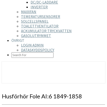
DC/DC-LADDARE
INVERTER
MAXXFAN
TEMERATURSENSORER
SOLCELLSPANEL
TOALETTVENTILATOR
ACKUMULATOR TRYCKVATTEN
GASOLUTRYMMET
ÖVRIGT
LOGIN ADMIN
DATASKYDDSPOLICY
SEARCH
ICON
https://nilsson-reijer.se
Husförhör
Husförhör Fole AI:6 1849-1858
Fole
AI:6